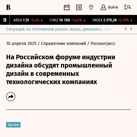
Войти
%
↑
ARSA
7,51
-0,4%
↓
CHKZ
16 100
-0,62%
↓
IMOEX
2 279,26
-0,29%
↓
Ситуация на топливном рынке: меры, динамика, прогнозы
Выб
10 апреля 2025
/ Справочник компаний
/ Росконгресс
На Российском форуме индустрии
дизайна обсудят промышленный
дизайн в современных
технологических компаниях
Архив