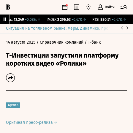
Войти
 Бирж.
12,249
+0,08%
↑
IMOEX
2 296,63
+0,67%
↑
RTSI
880,51
+0,67%
↑
R
Ситуация на топливном рынке: меры, динамика, прогнозы
Выб
14 августа 2025
/ Справочник компаний
/ Т-банк
Т-Инвестиции запустили платформу
коротких видео «Ролики»
Архив
Оригинал пресс-релиза