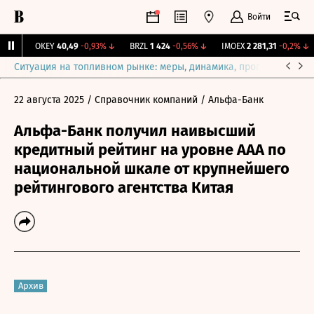
Войти
1%
↑
OKEY
40,49
-0,93%
↓
BRZL
1 424
-0,56%
↓
IMOEX
2 281,31
-0,2%
↓
Ситуация на топливном рынке: меры, динамика, прогнозы
Выб
22 августа 2025
/ Справочник компаний
/ Альфа-Банк
Альфа-Банк получил наивысший
кредитный рейтинг на уровне ААА по
национальной шкале от крупнейшего
рейтингового агентства Китая
Архив