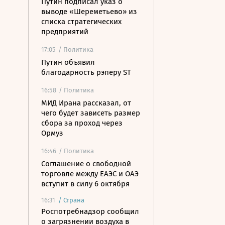
Путин подписал указ о
выводе «Шереметьево» из
списка стратегических
предприятий
17:05
/ Политика
Путин объявил
благодарность рэперу ST
16:58
/ Политика
МИД Ирана рассказал, от
чего будет зависеть размер
сбора за проход через
Ормуз
16:46
/ Политика
Соглашение о свободной
торговле между ЕАЭС и ОАЭ
вступит в силу 6 октября
16:31
/
Страна
Роспотребнадзор сообщил
о загрязнении воздуха в