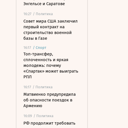
Энгельсе и Саратове
16:27
/ Политика
Совет мира США заключил
первый контракт на
строительство военной
базы в Газе
16:17
/
Спорт
Топ-трансфер,
сплоченность и яркая
молодежь: почему
«Спартак» может выиграть
РПЛ
16:17
/ Политика
Матвиенко предупредила
об опасности поездок в
Армению
16:09
/ Политика
РФ продолжит требовать