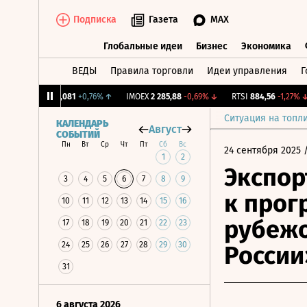
Подписка
Газета
MAX
Глобальные идеи
Бизнес
Экономика
ВЕДЫ
Правила торговли
Идеи управления
Г
Глобальные идеи
Бизнес
Экономик
CNY Бирж.
12,081
+0,76%
↑
IMOEX
2 285,88
-0,69%
↓
RTSI
884,56
-1,27%
↓
Ситуация на топл
КАЛЕНДАРЬ
Август
СОБЫТИЙ
Пн
Вт
Ср
Чт
Пт
Сб
Вс
24 сентября 2025
/
1
2
Экспор
3
4
5
6
7
8
9
к прог
10
11
12
13
14
15
16
рубежо
17
18
19
20
21
22
23
24
25
26
27
28
29
30
России
31
6 августа 2026