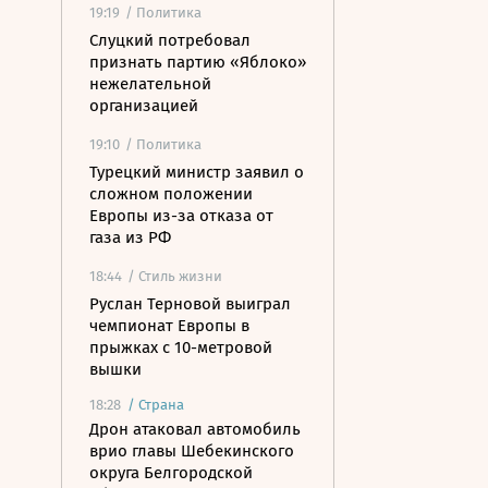
19:19
/ Политика
Слуцкий потребовал
признать партию «Яблоко»
нежелательной
организацией
19:10
/ Политика
Турецкий министр заявил о
сложном положении
Европы из-за отказа от
газа из РФ
18:44
/ Стиль жизни
Руслан Терновой выиграл
чемпионат Европы в
прыжках с 10-метровой
вышки
18:28
/
Страна
Дрон атаковал автомобиль
врио главы Шебекинского
округа Белгородской