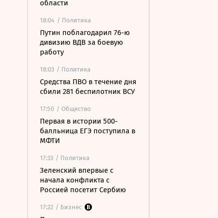
области
18:04
/ Политика
Путин поблагодарил 76-ю
дивизию ВДВ за боевую
работу
18:03
/ Политика
Средства ПВО в течение дня
сбили 281 беспилотник ВСУ
17:50
/ Общество
Первая в истории 500-
балльница ЕГЭ поступила в
МФТИ
17:33
/ Политика
Зеленский впервые с
начала конфликта с
Россией посетит Сербию
17:22
/ Бизнес