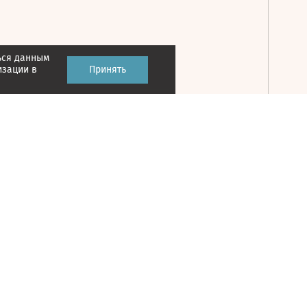
ься данным
Принять
изации в