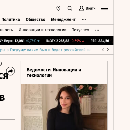
Войти
Политика
Общество
Менеджмент
нность
Инновации и технологии
Техуспех
ть
Политика
Общество
Менеджмент
 Бирж.
12,081
+0,76%
↑
IMOEX
2 285,88
-0,69%
↓
RTSI
884,56
-1,27%
↓
R
ры в Госдуму: каким был и будет российский парламент
Война н
)
Ведомости. Инновации и
ся
технологии
в