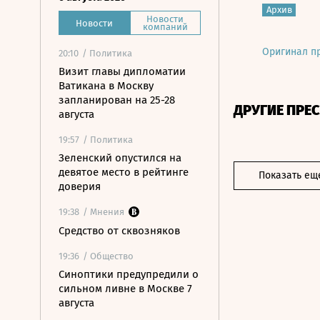
Архив
Новости
Новости
компаний
Оригинал п
20:10
/ Политика
Визит главы дипломатии
Ватикана в Москву
запланирован на 25-28
ДРУГИЕ ПРЕ
августа
19:57
/ Политика
Зеленский опустился на
девятое место в рейтинге
Показать ещ
доверия
19:38
/ Мнения
Средство от сквозняков
19:36
/ Общество
Синоптики предупредили о
сильном ливне в Москве 7
августа