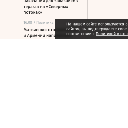
наказания для заказчиков
теракта на «Северных
потоках»
16:08
/ Политика
На нашем сайте используются c
сайтом, вы подтверждаете свое
Матвиенко: отношения РФ
соответствии с
Политикой в отн
и Армении напоминают
«улицу с односторонним
движением»
15:59
/ Политика
Ливан и Израиль хотят
вынести в СБ ООН новую
резолюцию по югу страны
15:50
/ Бизнес
Росатом и РКФР подписали
соглашение о
строительстве ветропарка
на Иссык-Куле
15:41
/ Бизнес
Минфин: власти вернулись