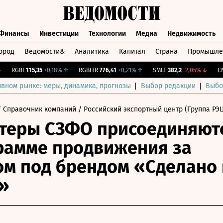
Финансы
Инвестиции
Технологии
Медиа
Недвижимость
ород
Ведомости&
Аналитика
Капитал
Страна
Промышле
а
Финансы
Инвестиции
Технологии
Медиа
Недвижимос
RGBI
115,35
+0,18%
↑
RGBITR
776,41
+0,21%
↑
SMLT
382,2
-2,05%
↓
CNY
ивном рынке: меры, динамика, прогнозы
Выбор редакции
Выбо
 Справочник компаний
/ Российский экспортный центр (Группа РЭЦ
теры СЗФО присоединяют
рамме продвижения за
м под брендом «Сделано 
»