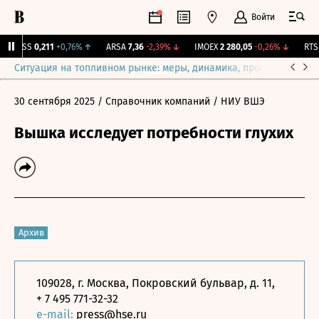
Войти
RGSS
0,211
+0,76%
↑
ARSA
7,36
-2,39%
↓
IMOEX
2 280,05
-0,26%
↓
RTSI
Ситуация на топливном рынке: меры, динамика, прогнозы
Выб
30 сентября 2025
/ Справочник компаний
/ НИУ ВШЭ
Вышка исследует потребности глухих
Архив
109028, г. Москва, Покровский бульвар, д. 11,
+ 7 495 771-32-32
e-mail:
press@hse.ru