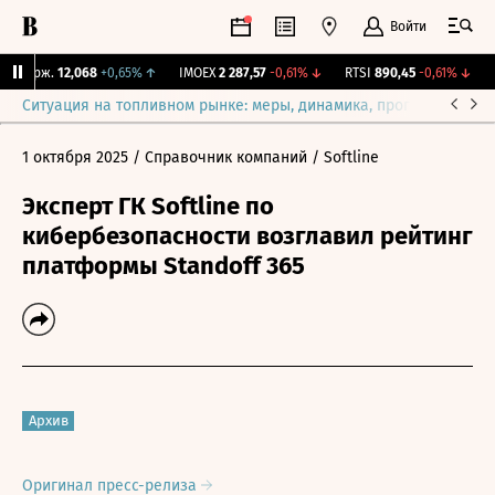
Войти
 Бирж.
12,068
+0,65%
↑
IMOEX
2 287,57
-0,61%
↓
RTSI
890,45
-0,61%
↓
R
Ситуация на топливном рынке: меры, динамика, прогнозы
Выб
1 октября 2025
/ Справочник компаний
/ Softline
Эксперт ГК Softline по
кибербезопасности возглавил рейтинг
платформы Standoff 365
Архив
Оригинал пресс-релиза