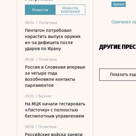
Архив
Новости
Новости
компаний
Оригинал п
09:54
/ Политика
Пентагон потребовал
нарастить выпуск оружия
из-за дефицита после
ДРУГИЕ ПРЕ
ударов по Ирану
09:26
/ Политика
Россия и Словения впервые
за четыре года
Показать ещ
возобновили контакты
парламентов
09:23
/ Бизнес
На МЦК начали тестировать
«Ласточку» с полностью
беспилотным управлением
09:18
/ Политика
Российские войска заняли