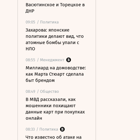
Васютинское и Торецкое в
ДНР
09:05
/ Политика
Захарова: японские
политики делают вид, что
атомные бомбы упали с
НЛО
08:55
/ Менеджмент
Миллиард на домоводстве:
как Марта Стюарт сделала
быт брендом
08:49
/ Общество
В МВД рассказали, как
мошенники похищают
данные карт при покупках
онлайн
08:33
/ Политика
Что известно об атаке на