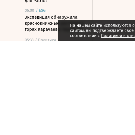
для Patriot
06:00
/
ESG
Экспедиция обнаружила
краснокнижные растения в
На нашем сайте используются c
горах Карачаево-Черкесии
сайтом, вы подтверждаете свое
соответствии с
Политикой в отн
05:33
/ Политика
Мэр Нагасаки заявил о
риске ядерной войны в
годовщину американской
бомбардировки
05:10
/ Общество
Минпросвещения
утвердило новый перечень
учебников
04:30
/ Политика
Ночью над Россией сбито
153 дрона ВСУ
04:26
/ Стиль жизни