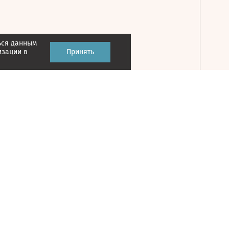
ься данным
Принять
изации в