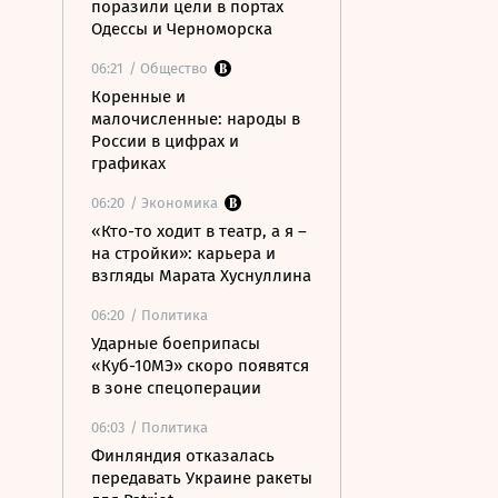
поразили цели в портах
Одессы и Черноморска
06:21
/ Общество
Коренные и
малочисленные: народы в
России в цифрах и
графиках
06:20
/ Экономика
«Кто-то ходит в театр, а я –
на стройки»: карьера и
взгляды Марата Хуснуллина
06:20
/ Политика
Ударные боеприпасы
«Куб-10МЭ» скоро появятся
в зоне спецоперации
06:03
/ Политика
Финляндия отказалась
передавать Украине ракеты