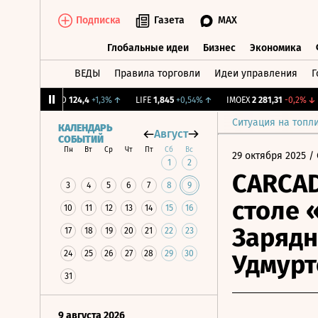
Подписка
Газета
MAX
Глобальные идеи
Бизнес
Экономика
ВЕДЫ
Правила торговли
Идеи управления
Г
Глобальные идеи
Бизнес
Экономик
31%
↑
ABRD
124,4
+1,3%
↑
LIFE
1,845
+0,54%
↑
IMOEX
2 281,31
-0,2%
↓
Ситуация на топл
КАЛЕНДАРЬ
Август
СОБЫТИЙ
Пн
Вт
Ср
Чт
Пт
Сб
Вс
29 октября 2025
/ 
1
2
CARCAD
3
4
5
6
7
8
9
столе 
10
11
12
13
14
15
16
Зарядн
17
18
19
20
21
22
23
24
25
26
27
28
29
30
Удмурт
31
9 августа 2026