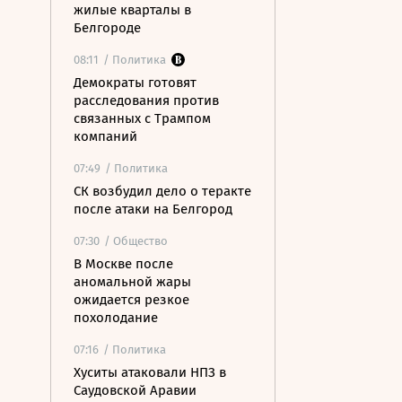
жилые кварталы в
Белгороде
08:11
/ Политика
Демократы готовят
расследования против
связанных с Трампом
компаний
07:49
/ Политика
СК возбудил дело о теракте
после атаки на Белгород
07:30
/ Общество
В Москве после
аномальной жары
ожидается резкое
похолодание
07:16
/ Политика
Хуситы атаковали НПЗ в
Саудовской Аравии