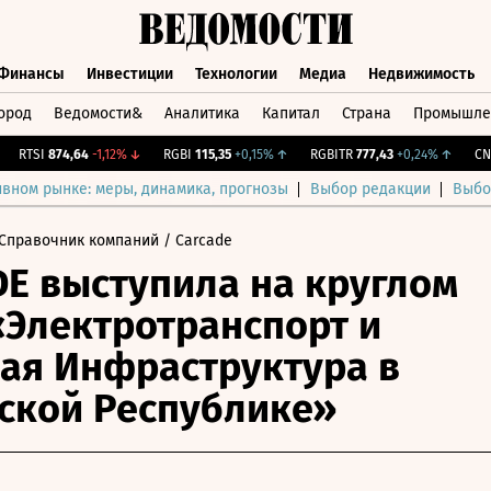
Финансы
Инвестиции
Технологии
Медиа
Недвижимость
ород
Ведомости&
Аналитика
Капитал
Страна
Промышле
а
Финансы
Инвестиции
Технологии
Медиа
Недвижимос
RTSI
874,64
-1,12%
↓
RGBI
115,35
+0,15%
↑
RGBITR
777,43
+0,24%
↑
CNY Б
ивном рынке: меры, динамика, прогнозы
Выбор редакции
Выбо
Справочник компаний
/ Carcade
E выступила на круглом
«Электротранспорт и
ая Инфраструктура в
ской Республике»