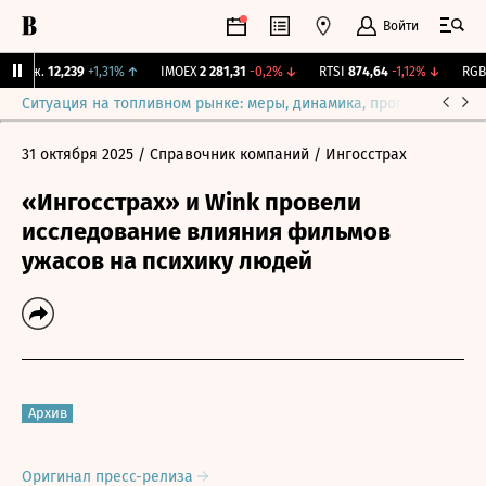
Войти
Бирж.
12,239
+1,31%
↑
IMOEX
2 281,31
-0,2%
↓
RTSI
874,64
-1,12%
↓
RGBI
Ситуация на топливном рынке: меры, динамика, прогнозы
Выб
31 октября 2025
/ Справочник компаний
/ Ингосстрах
«Ингосстрах» и Wink провели
исследование влияния фильмов
ужасов на психику людей
Архив
Оригинал пресс-релиза