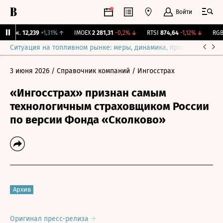
Войти
Бирж.
12,239
+1,31%
↑
IMOEX
2 281,31
-0,2%
↓
RTSI
874,64
-1,12%
↓
RGBI
Ситуация на топливном рынке: меры, динамика, прогнозы
Выб
3 июня 2026
/ Справочник компаний
/ Ингосстрах
«Ингосстрах» признан самым
технологичным страховщиком России
по версии Фонда «Сколково»
Архив
Оригинал пресс-релиза