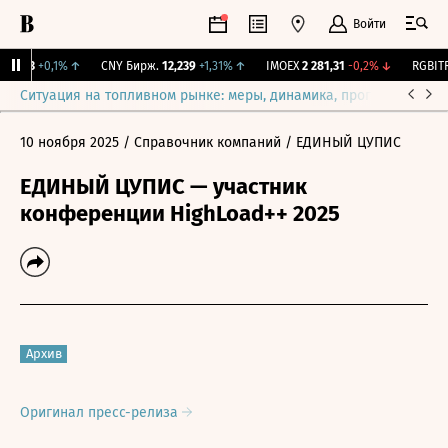
Войти
115,3
+0,1%
↑
CNY Бирж.
12,239
+1,31%
↑
IMOEX
2 281,31
-0,2%
↓
RGBITR
Ситуация на топливном рынке: меры, динамика, прогнозы
Выб
10 ноября 2025
/ Справочник компаний
/ ЕДИНЫЙ ЦУПИС
ЕДИНЫЙ ЦУПИС — участник
конференции HighLoad++ 2025
Архив
Оригинал пресс-релиза