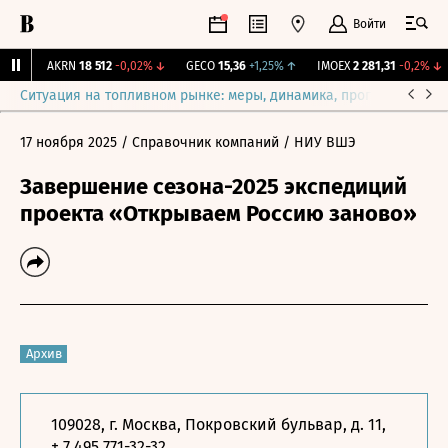
Войти
%
↑
AKRN
18 512
-0,02%
↓
GECO
15,36
+1,25%
↑
IMOEX
2 281,31
-0,2%
↓
Ситуация на топливном рынке: меры, динамика, прогнозы
Выб
17 ноября 2025
/ Справочник компаний
/ НИУ ВШЭ
Завершение сезона-2025 экспедиций
проекта «Открываем Россию заново»
Архив
109028, г. Москва, Покровский бульвар, д. 11,
+ 7 495 771-32-32