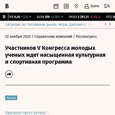
Войти
UTAR
9,26
+1,2%
↑
AVAN
559
+0,18%
↑
IMOEX
2 281,31
-0,2%
↓
RTSI
87
Ситуация на топливном рынке: меры, динамика, прогнозы
Выб
22 ноября 2025
/ Справочник компаний
/ Росконгресс
Участников V Конгресса молодых
ученых ждет насыщенная культурная
и спортивная программа
Архив
Оригинал пресс-релиза