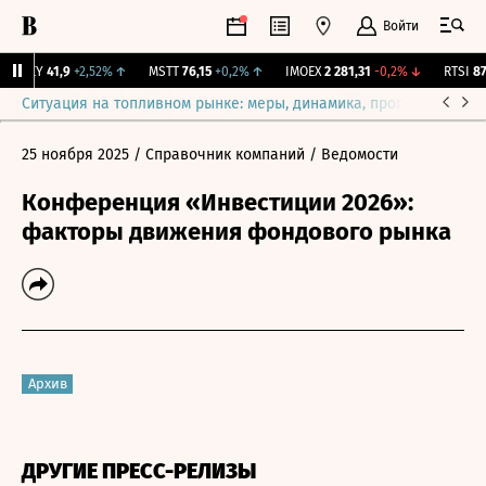
Войти
OKEY
41,9
+2,52%
↑
MSTT
76,15
+0,2%
↑
IMOEX
2 281,31
-0,2%
↓
RTSI
874
Ситуация на топливном рынке: меры, динамика, прогнозы
Выб
25 ноября 2025
/ Справочник компаний
/ Ведомости
Конференция «Инвестиции 2026»:
факторы движения фондового рынка
Архив
ДРУГИЕ ПРЕСС-РЕЛИЗЫ