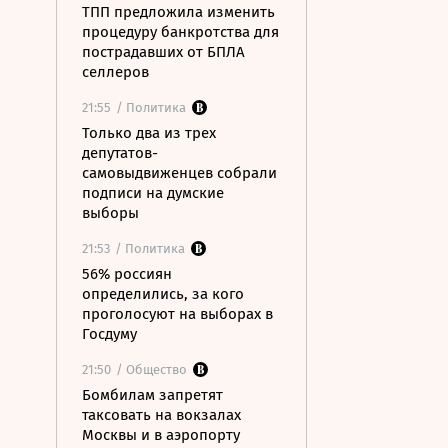
ТПП предложила изменить
процедуру банкротства для
пострадавших от БПЛА
селлеров
21:55
/ Политика
Только два из трех
депутатов-
самовыдвиженцев собрали
подписи на думские
выборы
21:53
/ Политика
56% россиян
определились, за кого
проголосуют на выборах в
Госдуму
21:50
/ Общество
Бомбилам запретят
таксовать на вокзалах
Москвы и в аэропорту