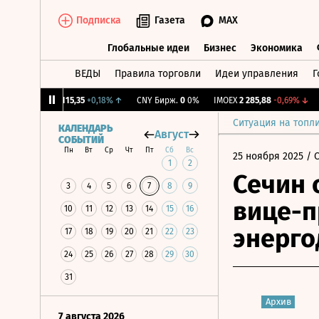
Подписка
Газета
MAX
Глобальные идеи
Бизнес
Экономика
ВЕДЫ
Правила торговли
Идеи управления
Г
Глобальные идеи
Бизнес
Экономик
7%
↓
RGBI
115,35
+0,18%
↑
CNY Бирж.
0
0%
IMOEX
2 285,88
-0,69%
↓
R
Ситуация на топл
КАЛЕНДАРЬ
Август
СОБЫТИЙ
Пн
Вт
Ср
Чт
Пт
Сб
Вс
25 ноября 2025
/ 
1
2
Сечин 
3
4
5
6
7
8
9
вице-п
10
11
12
13
14
15
16
энерго
17
18
19
20
21
22
23
24
25
26
27
28
29
30
31
Архив
7 августа 2026