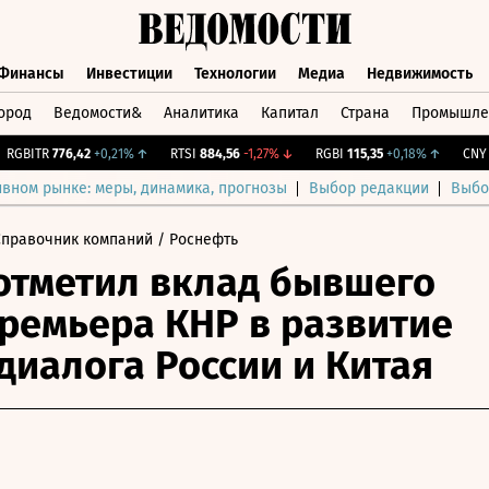
Финансы
Инвестиции
Технологии
Медиа
Недвижимость
ород
Ведомости&
Аналитика
Капитал
Страна
Промышле
а
Финансы
Инвестиции
Технологии
Медиа
Недвижимос
GBITR
776,42
+0,21%
↑
RTSI
884,56
-1,27%
↓
RGBI
115,35
+0,18%
↑
CNY Би
ивном рынке: меры, динамика, прогнозы
Выбор редакции
Выбо
Справочник компаний
/ Роснефть
отметил вклад бывшего
ремьера КНР в развитие
диалога России и Китая