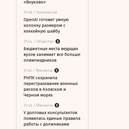
«Внуково»
21:48
/ Технологии
OpenAI готовит умную
колонку размером с
хоккейную шайбу
21:44
/ Общество
Бюджетные места ведущих
вузов занимает все больше
олимпиадников
21:42
/ Финансы
РНПК сохранила
перестрахование военных
рисков в Азовском и
Черном морях
21:40
/ Финансы
У долговых консультантов
появились единые правила
работы с должниками