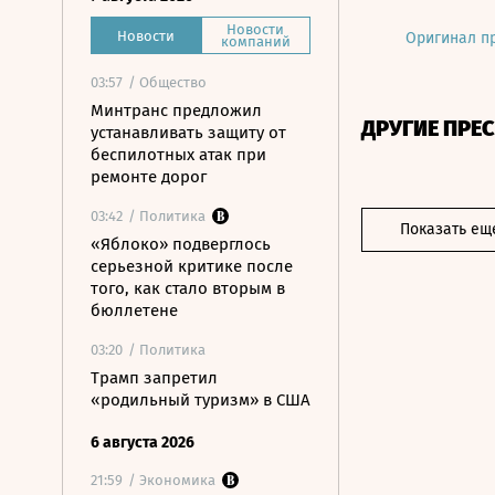
Новости
Новости
Оригинал п
компаний
03:57
/ Общество
Минтранс предложил
ДРУГИЕ ПРЕ
устанавливать защиту от
беспилотных атак при
ремонте дорог
03:42
/ Политика
Показать ещ
«Яблоко» подверглось
серьезной критике после
того, как стало вторым в
бюллетене
03:20
/ Политика
Трамп запретил
«родильный туризм» в США
6 августа 2026
21:59
/ Экономика