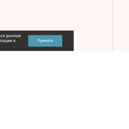
ься данным
Принять
изации в