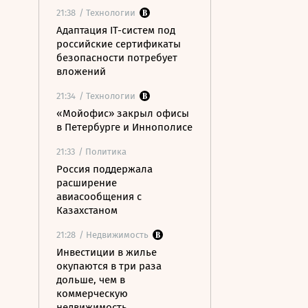
21:38
/ Технологии
Адаптация IT-систем под
российские сертификаты
безопасности потребует
вложений
21:34
/ Технологии
«Мойофис» закрыл офисы
в Петербурге и Иннополисе
21:33
/ Политика
Россия поддержала
расширение
авиасообщения с
Казахстаном
21:28
/ Недвижимость
Инвестиции в жилье
окупаются в три раза
дольше, чем в
коммерческую
недвижимость