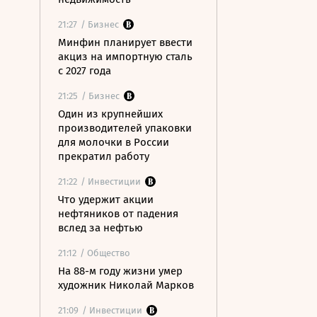
21:27
/ Бизнес
Минфин планирует ввести
акциз на импортную сталь
с 2027 года
21:25
/ Бизнес
Один из крупнейших
производителей упаковки
для молочки в России
прекратил работу
21:22
/ Инвестиции
Что удержит акции
нефтяников от падения
вслед за нефтью
21:12
/ Общество
На 88-м году жизни умер
художник Николай Марков
21:09
/ Инвестиции