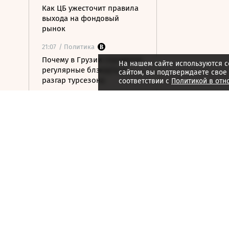
Как ЦБ ужесточит правила
выхода на фондовый
рынок
21:07
/ Политика
Почему в Грузии случаются
На нашем сайте используются c
регулярные блэкауты в
сайтом, вы подтверждаете свое
разгар турсезона
соответствии с
Политикой в отн
21:06
/ Политика
Что выйдет из войны
Такера Карлсона и
компании против Дональда
Трампа
21:03
/ Медиа
«Нам кранты»: слабоумие и
отвага
21:02
/ Медиа
«Колобок»: катится-
вертится шар дрожжевой