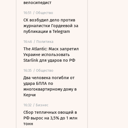
велосипедист
16:51
/ Общество
СК возбудил дело против
журналистки Гордеевой за
публикации в Telegram
16:46
/ Политика
The Atlantic: Маск запретил
Украине использовать
Starlink для ударов по РФ
16:35
/ Общество
Два человека погибли от
удара БПЛА по
многоквартирному дому в
Керчи
16:32
/ Бизнес
Сбор тепличных овощей в
РФ вырос на 3,5% до 1 млн
тонн