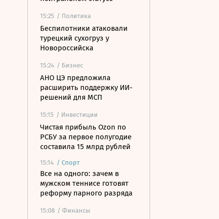
15:25
/ Политика
Беспилотники атаковали
турецкий сухогруз у
Новороссийска
15:24
/ Бизнес
АНО ЦЭ предложила
расширить поддержку ИИ-
решений для МСП
15:15
/ Инвестиции
Чистая прибыль Ozon по
РСБУ за первое полугодие
составила 15 млрд рублей
15:14
/
Спорт
Все на одного: зачем в
мужском теннисе готовят
реформу парного разряда
15:08
/ Финансы