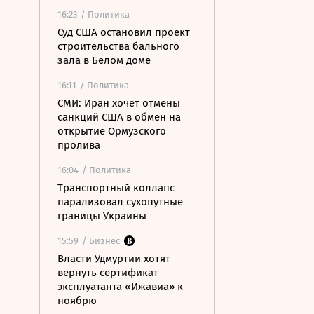
16:23
/ Политика
Суд США остановил проект
строительства бального
зала в Белом доме
16:11
/ Политика
СМИ: Иран хочет отмены
санкций США в обмен на
открытие Ормузского
пролива
16:04
/ Политика
Транспортный коллапс
парализовал сухопутные
границы Украины
15:59
/ Бизнес
Власти Удмуртии хотят
вернуть сертификат
эксплуатанта «Ижавиа» к
ноябрю