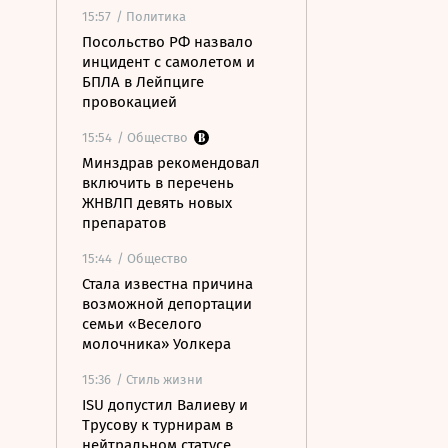
15:57
/ Политика
Посольство РФ назвало
инцидент с самолетом и
БПЛА в Лейпциге
провокацией
15:54
/ Общество
Минздрав рекомендовал
включить в перечень
ЖНВЛП девять новых
препаратов
15:44
/ Общество
Стала известна причина
возможной депортации
семьи «Веселого
молочника» Уолкера
15:36
/ Стиль жизни
ISU допустил Валиеву и
Трусову к турнирам в
нейтральном статусе