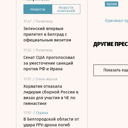
Архив
Новости
Новости
компаний
Оригинал п
17:47
/ Политика
Зеленский впервые
прилетел в Белград с
официальным визитом
ДРУГИЕ ПРЕ
17:23
/ Политика
Сенат США проголосовал
за ужесточение санкций
против РФ и Ирана
Показать ещ
17:15
/ Стиль жизни
Хорватия отказала
лидерам сборной России в
визах для участия в ЧЕ по
гимнастике
17:07
/
Страна
В Белгородской области от
удара FPV-дрона погиб