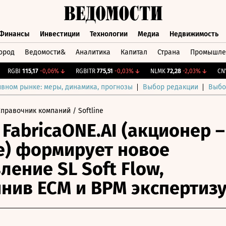
Финансы
Инвестиции
Технологии
Медиа
Недвижимость
ород
Ведомости&
Аналитика
Капитал
Страна
Промышле
а
Финансы
Инвестиции
Технологии
Медиа
Недвижимос
RGBI
115,17
-0,06%
↓
RGBITR
775,51
-0,03%
↓
NLMK
72,28
-2,03%
↓
CNY Б
ивном рынке: меры, динамика, прогнозы
Выбор редакции
Выбо
Справочник компаний
/ Softline
 FabricaONE.AI (акционер –
ne) формирует новое
ление SL Soft Flow,
нив ECM и BPM экспертиз