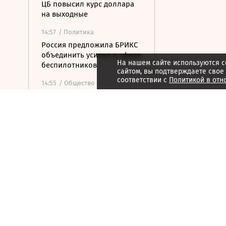
ЦБ повысил курс доллара
на выходные
14:57
/ Политика
Россия предложила БРИКС
объединить усилия в сфере
На нашем сайте используются c
беспилотников
сайтом, вы подтверждаете свое
соответствии с
Политикой в отн
14:55
/ Общество
«Веселый молочник»
Джастас Уолкер сообщил о
скорой депортации из РФ
14:50
/
Город
Городок Форментера стал
самым дорогим на рынке
недвижимости Испании
14:47
/ Политика
«Ведомости» узнали
подробности иска
«Родины» к «Яблоку»