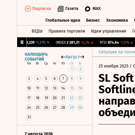
Подписка
Газета
MAX
Глобальные идеи
Бизнес
Экономика
ВЕДЫ
Правила торговли
Идеи управления
Г
Глобальные идеи
Бизнес
Экономик
CNY Бирж.
12,239
+1,31%
↑
IMOEX
2 281,31
-0,2%
↓
RTSI
874,64
-1,12%
↓
Ситуация на топл
КАЛЕНДАРЬ
Август
СОБЫТИЙ
Пн
Вт
Ср
Чт
Пт
Сб
Вс
25 ноября 2025
/ 
1
2
SL Soft
3
4
5
6
7
8
9
Softli
10
11
12
13
14
15
16
направ
17
18
19
20
21
22
23
24
25
26
27
28
29
30
объеди
31
7 августа 2026