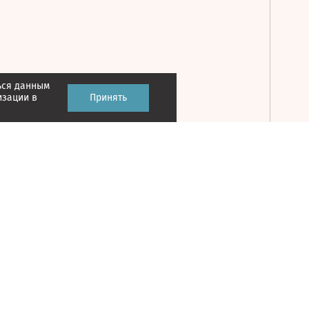
ься данным
Принять
изации в