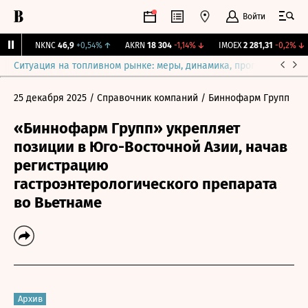
Войти
1%
↑
NKNC
46,9
+0,54%
↑
AKRN
18 304
-1,14%
↓
IMOEX
2 281,31
-0,2%
↓
Ситуация на топливном рынке: меры, динамика, прогнозы
Выб
25 декабря 2025
/ Справочник компаний
/ Биннофарм Групп
«Биннофарм Групп» укрепляет
позиции в Юго-Восточной Азии, начав
регистрацию
гастроэнтерологического препарата
во Вьетнаме
Архив