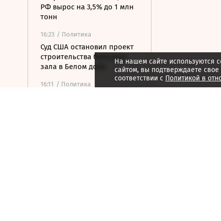
РФ вырос на 3,5% до 1 млн
тонн
16:23
/ Политика
Суд США остановил проект
строительства бального
На нашем сайте используются c
зала в Белом доме
сайтом, вы подтверждаете свое
соответствии с
Политикой в отн
16:11
/ Политика
СМИ: Иран хочет отмены
санкций США в обмен на
открытие Ормузского
пролива
16:04
/ Политика
Транспортный коллапс
парализовал сухопутные
границы Украины
15:59
/ Бизнес
Власти Удмуртии хотят
вернуть сертификат