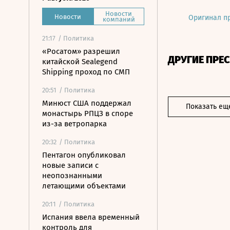
Новости
Новости
Оригинал п
компаний
21:17
/ Политика
«Росатом» разрешил
ДРУГИЕ ПРЕ
китайской Sealegend
Shipping проход по СМП
20:51
/ Политика
Минюст США поддержал
Показать ещ
монастырь РПЦЗ в споре
из-за ветропарка
20:32
/ Политика
Пентагон опубликовал
новые записи с
неопознанными
летающими объектами
20:11
/ Политика
Испания ввела временный
контроль для