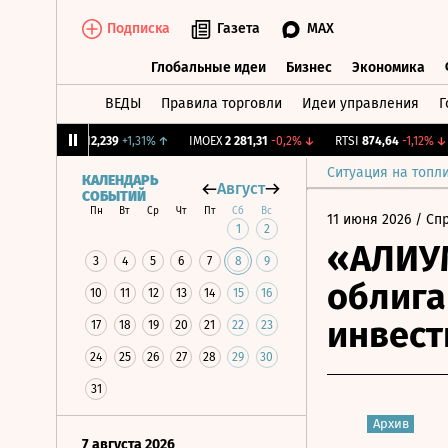
Подписка
Газета
MAX
Глобальные идеи
Бизнес
Экономика
ВЕДЫ
Правила торговли
Идеи управления
Г
Глобальные идеи
Бизнес
Экономик
CNY Бирж.
12,239
+1,31%
↑
IMOEX
2 281,31
-0,2%
↓
RTSI
874,64
-1,12%
↓
Ситуация на топл
КАЛЕНДАРЬ
Август
СОБЫТИЙ
Пн
Вт
Ср
Чт
Пт
Сб
Вс
11 июня 2026
/ Сп
1
2
«АЛИУМ
3
4
5
6
7
8
9
облига
10
11
12
13
14
15
16
инвес
17
18
19
20
21
22
23
24
25
26
27
28
29
30
31
Архив
7 августа 2026