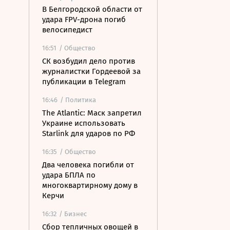
В Белгородской области от
удара FPV-дрона погиб
велосипедист
16:51
/ Общество
СК возбудил дело против
журналистки Гордеевой за
публикации в Telegram
16:46
/ Политика
The Atlantic: Маск запретил
Украине использовать
Starlink для ударов по РФ
16:35
/ Общество
Два человека погибли от
удара БПЛА по
многоквартирному дому в
Керчи
16:32
/ Бизнес
Сбор тепличных овощей в