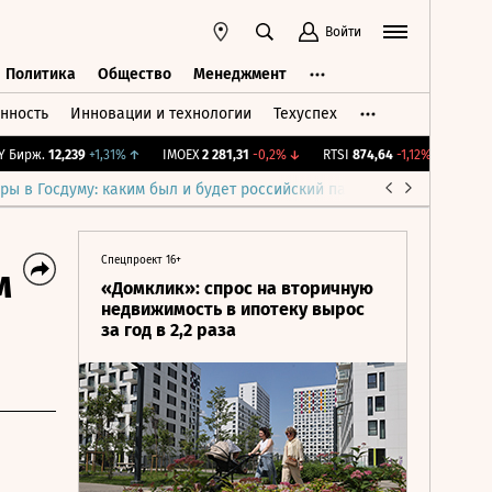
Войти
Политика
Общество
Менеджмент
нность
Инновации и технологии
Техуспех
ть
Политика
Общество
Менеджмент
ирж.
12,239
+1,31%
↑
IMOEX
2 281,31
-0,2%
↓
RTSI
874,64
-1,12%
↓
RGBI
11
ры в Госдуму: каким был и будет российский парламент
Война н
Спецпроект 16+
м
«Домклик»: спрос на вторичную
недвижимость в ипотеку вырос
за год в 2,2 раза