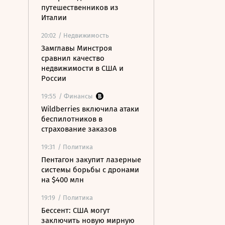
путешественников из
Италии
20:02
/ Недвижимость
Замглавы Минстроя
сравнил качество
недвижимости в США и
России
19:55
/ Финансы
Wildberries включила атаки
беспилотников в
страхование заказов
19:31
/ Политика
Пентагон закупит лазерные
системы борьбы с дронами
на $400 млн
19:19
/ Политика
Бессент: США могут
заключить новую мирную