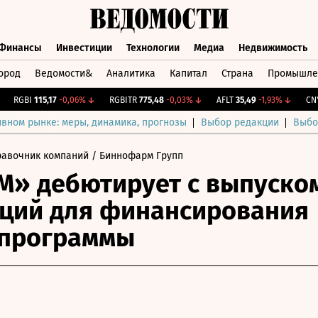
Финансы
Инвестиции
Технологии
Медиа
Недвижимость
ород
Ведомости&
Аналитика
Капитал
Страна
Промышле
а
Финансы
Инвестиции
Технологии
Медиа
Недвижимос
RGBI
115,17
-0,06%
↓
RGBITR
775,48
-0,03%
↓
AFLT
35,49
-1,93%
↓
CNY Б
ивном рынке: меры, динамика, прогнозы
Выбор редакции
Выбо
равочник компаний
/ Биннофарм Групп
» дебютирует с выпуско
ций для финансирования
тпрограммы