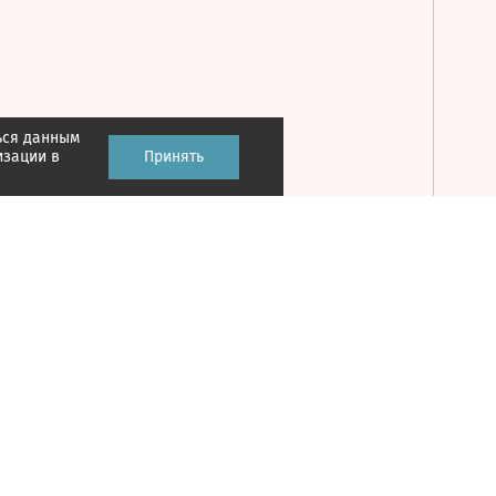
ься данным
Принять
изации в