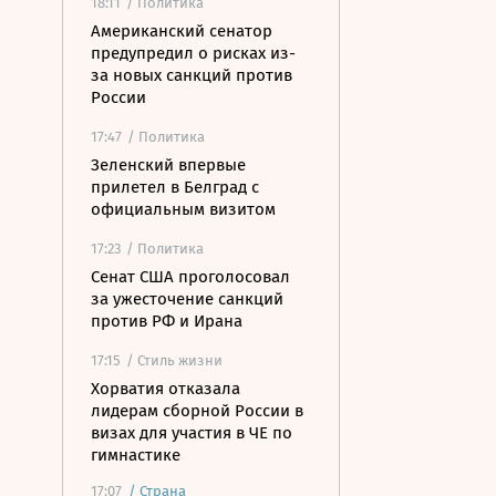
18:11
/ Политика
Американский сенатор
предупредил о рисках из-
за новых санкций против
России
17:47
/ Политика
Зеленский впервые
прилетел в Белград с
официальным визитом
17:23
/ Политика
Сенат США проголосовал
за ужесточение санкций
против РФ и Ирана
17:15
/ Стиль жизни
Хорватия отказала
лидерам сборной России в
визах для участия в ЧЕ по
гимнастике
17:07
/
Страна