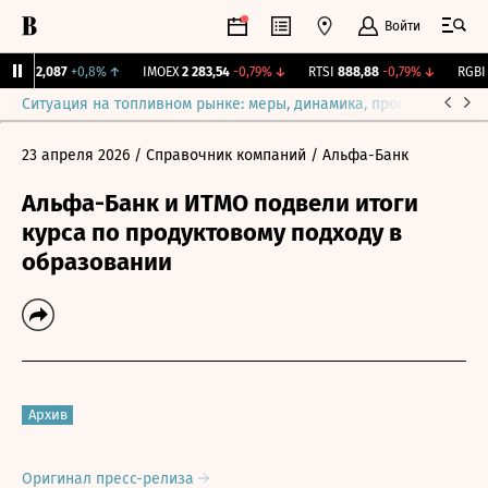
Войти
рж.
12,087
+0,8%
↑
IMOEX
2 283,54
-0,79%
↓
RTSI
888,88
-0,79%
↓
RGBI
1
Ситуация на топливном рынке: меры, динамика, прогнозы
Выб
23 апреля 2026
/ Справочник компаний
/ Альфа-Банк
Альфа-Банк и ИТМО подвели итоги
курса по продуктовому подходу в
образовании
Архив
Оригинал пресс-релиза