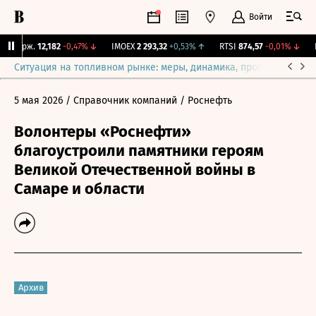
Войти
Y Бирж.
12,182
-0,47%
↓
IMOEX
2 293,32
+0,53%
↑
RTSI
874,57
-0,01%
↓
R
Ситуация на топливном рынке: меры, динамика, прогнозы
Выб
5 мая 2026
/ Справочник компаний
/ Роснефть
Волонтеры «Роснефти»
благоустроили памятники героям
Великой Отечественной войны в
Самаре и области
Архив