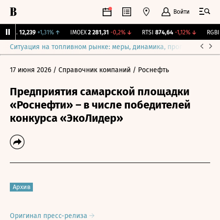
Войти
ирж.
12,239
+1,31%
↑
IMOEX
2 281,31
-0,2%
↓
RTSI
874,64
-1,12%
↓
RGBI
1
Ситуация на топливном рынке: меры, динамика, прогнозы
Выб
17 июня 2026
/ Справочник компаний
/ Роснефть
Предприятия самарской площадки
«Роснефти» – в числе победителей
конкурса «ЭкоЛидер»
Архив
Оригинал пресс-релиза