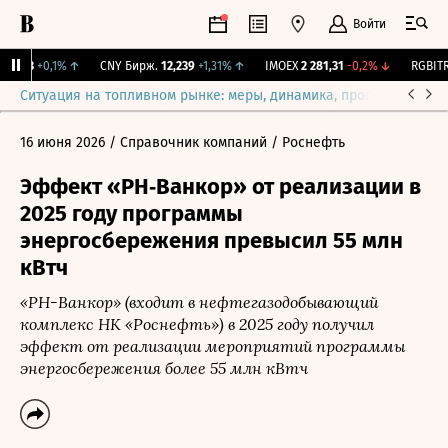
Войти
115,3
+0,1%
↑
CNY Бирж.
12,239
+1,31%
↑
IMOEX
2 281,31
-0,2%
↓
RGBITR
Ситуация на топливном рынке: меры, динамика, прогнозы
Выб
16 июня 2026
/ Справочник компаний
/ Роснефть
Эффект «РН‑Ванкор» от реализации в
2025 году программы
энергосбережения превысил 55 млн
кВтч
«РН-Ванкор» (входит в нефтегазодобывающий
комплекс НК «Роснефть») в 2025 году получил
эффект от реализации мероприятий программы
энергосбережения более 55 млн кВтч