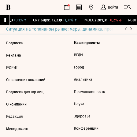
Войти
I
115,3
+0,1%
↑
CNY Бирж.
12,239
+1,31%
↑
IMOEX
2 281,31
-0,2%
↓
RGBIT
Ситуация на топливном рынке: меры, динамика, прогнозы
Выб
Наши проекты
Подписка
ВЕДЫ
Реклама
Город
РФРИТ
Аналитика
Справочник компаний
Промышленность
Подписка для юр.лиц
Наука
О компании
Здоровье
Редакция
Конференции
Менеджмент