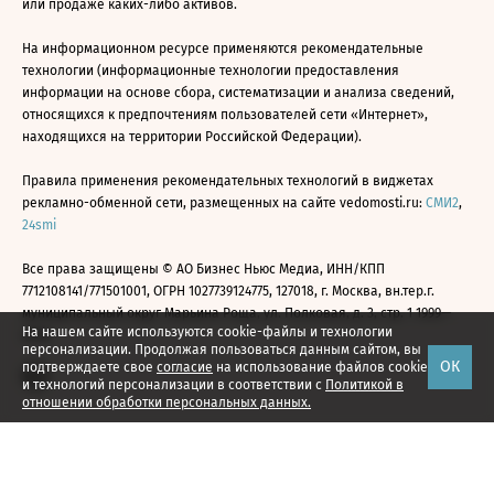
или продаже каких-либо активов.
На информационном ресурсе применяются рекомендательные
технологии (информационные технологии предоставления
информации на основе сбора, систематизации и анализа сведений,
относящихся к предпочтениям пользователей сети «Интернет»,
находящихся на территории Российской Федерации).
Правила применения рекомендательных технологий в виджетах
рекламно-обменной сети, размещенных на сайте vedomosti.ru:
СМИ2
,
24smi
Все права защищены © АО Бизнес Ньюс Медиа, ИНН/КПП
7712108141/771501001, ОГРН 1027739124775, 127018, г. Москва, вн.тер.г.
муниципальный округ Марьина Роща, ул. Полковая, д. 3, стр. 1 1999—
На нашем сайте используются cookie-файлы и технологии
2026
персонализации. Продолжая пользоваться данным сайтом, вы
ОК
подтверждаете свое
согласие
на использование файлов cookie
и технологий персонализации в соответствии с
Политикой в
отношении обработки персональных данных.