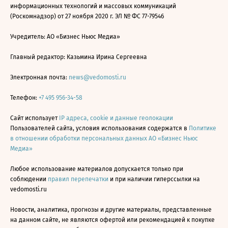
информационных технологий и массовых коммуникаций
(Роскомнадзор) от 27 ноября 2020 г. ЭЛ № ФС 77-79546
Учредитель: АО «Бизнес Ньюс Медиа»
Главный редактор: Казьмина Ирина Сергеевна
Электронная почта:
news@vedomosti.ru
Телефон:
+7 495 956-34-58
Сайт использует
IP адреса, cookie и данные геолокации
Пользователей сайта, условия использования содержатся в
Политике
в отношении обработки персональных данных АО «Бизнес Ньюс
Медиа»
Любое использование материалов допускается только при
соблюдении
правил перепечатки
и при наличии гиперссылки на
vedomosti.ru
Новости, аналитика, прогнозы и другие материалы, представленные
на данном сайте, не являются офертой или рекомендацией к покупке