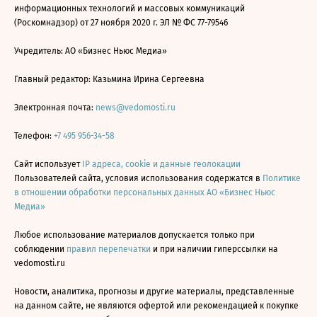
информационных технологий и массовых коммуникаций
(Роскомнадзор) от 27 ноября 2020 г. ЭЛ № ФС 77-79546
Учредитель: АО «Бизнес Ньюс Медиа»
Главный редактор: Казьмина Ирина Сергеевна
Электронная почта:
news@vedomosti.ru
Телефон:
+7 495 956-34-58
Сайт использует
IP адреса, cookie и данные геолокации
Пользователей сайта, условия использования содержатся в
Политике
в отношении обработки персональных данных АО «Бизнес Ньюс
Медиа»
Любое использование материалов допускается только при
соблюдении
правил перепечатки
и при наличии гиперссылки на
vedomosti.ru
Новости, аналитика, прогнозы и другие материалы, представленные
на данном сайте, не являются офертой или рекомендацией к покупке