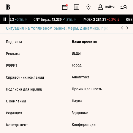
Войти
BI
115,3
+0,1%
↑
CNY Бирж.
12,239
+1,31%
↑
IMOEX
2 281,31
-0,2%
↓
RGBI
Ситуация на топливном рынке: меры, динамика, прогнозы
Выб
Наши проекты
Подписка
ВЕДЫ
Реклама
Город
РФРИТ
Аналитика
Справочник компаний
Промышленность
Подписка для юр.лиц
Наука
О компании
Здоровье
Редакция
Конференции
Менеджмент