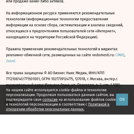
или продаже каких-либо активов.
На информационном ресурсе применяются рекомендательные
технологии (информационные технологии предоставления
информации на основе сбора, систематизации и анализа сведений,
относящихся к предпочтениям пользователей сети «Интернет»,
находящихся на территории Российской Федерации).
Правила применения рекомендательных технологий в виджетах
рекламно-обменной сети, размещенных на сайте vedomosti.ru:
СМИ2
,
24smi
Все права защищены © АО Бизнес Ньюс Медиа, ИНН/КПП
7712108141/771501001, ОГРН 1027739124775, 127018, г. Москва, вн.тер.г.
муниципальный округ Марьина Роща, ул. Полковая, д. 3, стр. 1 1999—
На нашем сайте используются cookie-файлы и технологии
2026
персонализации. Продолжая пользоваться данным сайтом, вы
ОК
подтверждаете свое
согласие
на использование файлов cookie
и технологий персонализации в соответствии с
Политикой в
отношении обработки персональных данных.