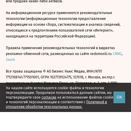
или продаже каких-либо активов.
На информационном ресурсе применяются рекомендательные
технологии (информационные технологии предоставления
информации на основе сбора, систематизации и анализа сведений,
относящихся к предпочтениям пользователей сети «Интернет»,
находящихся на территории Российской Федерации).
Правила применения рекомендательных технологий в виджетах
рекламно-обменной сети, размещенных на сайте vedomosti.ru:
СМИ2
,
24smi
Все права защищены © АО Бизнес Ньюс Медиа, ИНН/КПП
7712108141/771501001, ОГРН 1027739124775, 127018, г. Москва, вн.тер.г.
муниципальный округ Марьина Роща, ул. Полковая, д. 3, стр. 1 1999—
На нашем сайте используются cookie-файлы и технологии
2026
персонализации. Продолжая пользоваться данным сайтом, вы
ОК
подтверждаете свое
согласие
на использование файлов cookie
и технологий персонализации в соответствии с
Политикой в
отношении обработки персональных данных.