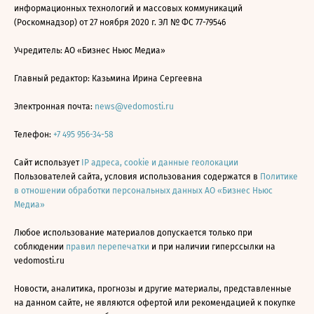
информационных технологий и массовых коммуникаций
(Роскомнадзор) от 27 ноября 2020 г. ЭЛ № ФС 77-79546
Учредитель: АО «Бизнес Ньюс Медиа»
Главный редактор: Казьмина Ирина Сергеевна
Электронная почта:
news@vedomosti.ru
Телефон:
+7 495 956-34-58
Сайт использует
IP адреса, cookie и данные геолокации
Пользователей сайта, условия использования содержатся в
Политике
в отношении обработки персональных данных АО «Бизнес Ньюс
Медиа»
Любое использование материалов допускается только при
соблюдении
правил перепечатки
и при наличии гиперссылки на
vedomosti.ru
Новости, аналитика, прогнозы и другие материалы, представленные
на данном сайте, не являются офертой или рекомендацией к покупке