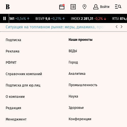
Войти
AVAN
561
+0,54%
↑
BISVP
9,6
+0,21%
↑
IMOEX
2 281,31
-0,2%
↓
RTSI
874,
Ситуация на топливном рынке: меры, динамика, прогнозы
Выб
Наши проекты
Подписка
ВЕДЫ
Реклама
Город
РФРИТ
Аналитика
Справочник компаний
Промышленность
Подписка для юр.лиц
Наука
О компании
Здоровье
Редакция
Конференции
Менеджмент