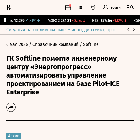
Войти
Бирж.
12,239
+1,31%
↑
IMOEX
2 281,31
-0,2%
↓
RTSI
874,64
-1,12%
↓
RGBI
Ситуация на топливном рынке: меры, динамика, прогнозы
Выб
6 мая 2026
/ Справочник компаний
/ Softline
ГК Softline помогла инженерному
центру «Энергопрогресс»
автоматизировать управление
проектированием на базе Pilot-ICE
Enterprise
Архив