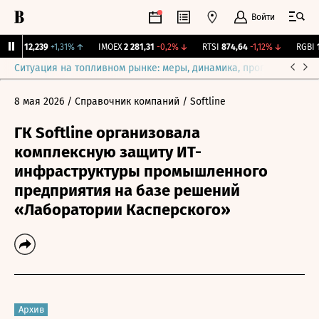
Войти
ирж.
12,239
+1,31%
↑
IMOEX
2 281,31
-0,2%
↓
RTSI
874,64
-1,12%
↓
RGBI
11
Ситуация на топливном рынке: меры, динамика, прогнозы
Выб
8 мая 2026
/ Справочник компаний
/ Softline
ГК Softline организовала
комплексную защиту ИТ-
инфраструктуры промышленного
предприятия на базе решений
«Лаборатории Касперского»
Архив