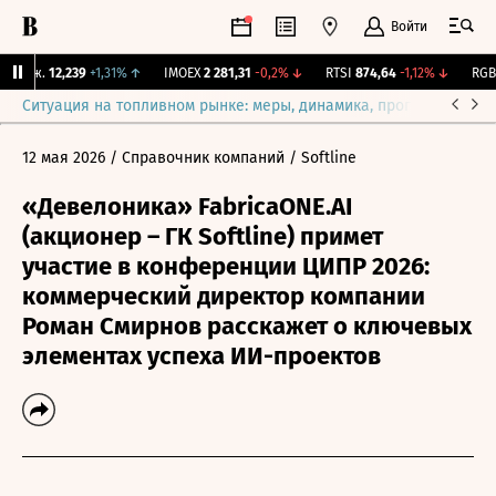
Войти
Бирж.
12,239
+1,31%
↑
IMOEX
2 281,31
-0,2%
↓
RTSI
874,64
-1,12%
↓
RGBI
Ситуация на топливном рынке: меры, динамика, прогнозы
Выб
12 мая 2026
/ Справочник компаний
/ Softline
«Девелоника» FabricaONE.AI
(акционер – ГК Softline) примет
участие в конференции ЦИПР 2026:
коммерческий директор компании
Роман Смирнов расскажет о ключевых
элементах успеха ИИ-проектов