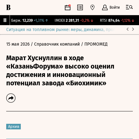
Войти
CNY Бирж.
12,239
+1,31%
↑
IMOEX
2 281,31
-0,2%
↓
RTSI
874,64
-1,12%
↓
Ситуация на топливном рынке: меры, динамика, прогнозы
Выб
15 мая 2026
/ Справочник компаний
/ ПРОМОМЕД
Марат Хуснуллин в ходе
«КазаньФорума» высоко оценил
достижения и инновационный
потенциал завода «Биохимик»
Архив