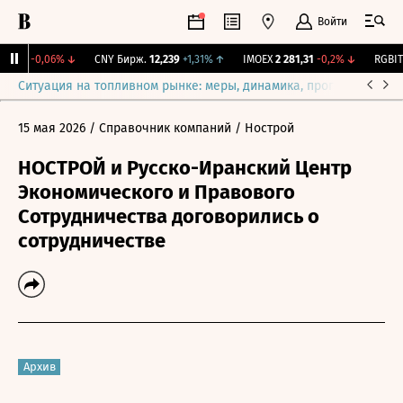
Войти
5,17
-0,06%
↓
CNY Бирж.
12,239
+1,31%
↑
IMOEX
2 281,31
-0,2%
↓
RGBITR
Ситуация на топливном рынке: меры, динамика, прогнозы
Выб
15 мая 2026
/ Справочник компаний
/ Нострой
НОСТРОЙ и Русско-Иранский Центр
Экономического и Правового
Сотрудничества договорились о
сотрудничестве
Архив