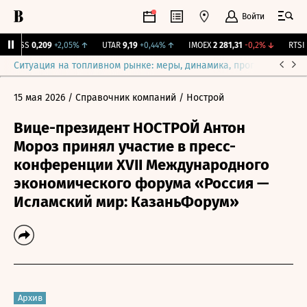
Войти
RGSS
0,209
+2,05%
↑
UTAR
9,19
+0,44%
↑
IMOEX
2 281,31
-0,2%
↓
RTSI
8
Ситуация на топливном рынке: меры, динамика, прогнозы
Выб
15 мая 2026
/ Справочник компаний
/ Нострой
Вице-президент НОСТРОЙ Антон
Мороз принял участие в пресс-
конференции XVII Международного
экономического форума «Россия —
Исламский мир: КазаньФорум»
Архив