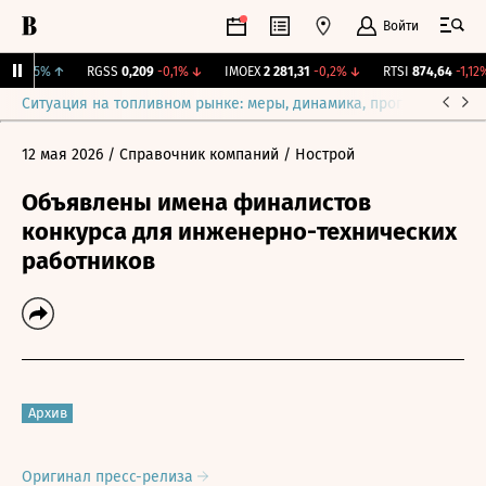
Войти
+0,65%
↑
RGSS
0,209
-0,1%
↓
IMOEX
2 281,31
-0,2%
↓
RTSI
874,64
-1,12%
Ситуация на топливном рынке: меры, динамика, прогнозы
Выб
12 мая 2026
/ Справочник компаний
/ Нострой
Объявлены имена финалистов
конкурса для инженерно-технических
работников
Архив
Оригинал пресс-релиза