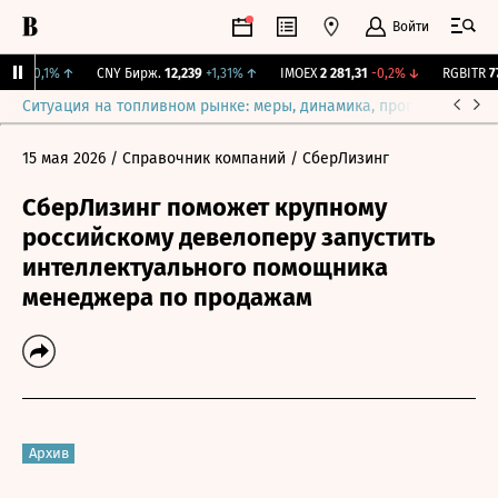
Войти
,3
+0,1%
↑
CNY Бирж.
12,239
+1,31%
↑
IMOEX
2 281,31
-0,2%
↓
RGBITR
777
Ситуация на топливном рынке: меры, динамика, прогнозы
Выб
15 мая 2026
/ Справочник компаний
/ СберЛизинг
СберЛизинг поможет крупному
российскому девелоперу запустить
интеллектуального помощника
менеджера по продажам
Архив