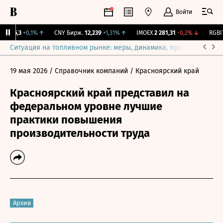
Войти
I
115,3
+0,1%
↑
CNY Бирж.
12,239
+1,31%
↑
IMOEX
2 281,31
-0,2%
↓
RGBIT
Ситуация на топливном рынке: меры, динамика, прогнозы
Выб
19 мая 2026
/ Справочник компаний
/ Красноярский край
Красноярский край представил на
федеральном уровне лучшие
практики повышения
производительности труда
Архив