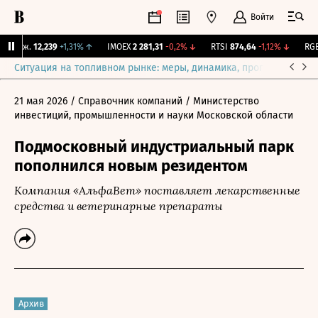
Войти
 Бирж.
12,239
+1,31%
↑
IMOEX
2 281,31
-0,2%
↓
RTSI
874,64
-1,12%
↓
RGBI
Ситуация на топливном рынке: меры, динамика, прогнозы
Выб
21 мая 2026
/ Справочник компаний
/ Министерство
инвестиций, промышленности и науки Московской области
Подмосковный индустриальный парк
пополнился новым резидентом
Компания «АльфаВет» поставляет лекарственные
средства и ветеринарные препараты
Архив