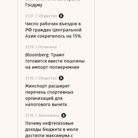
Госдуму
21:21
/ Общество
Число рабочих въездов в
РФ граждан Центральной
Азии сократилось на 15%
21:19
/ Политика
Bloomberg: Трамп
готовится ввести пошлины
на импорт поликремния
21:16
/ Общество
Минспорт расширит
перечень спортивных
организаций для
налогового вычета
21:10
/ Экономика
Почему нефтегазовые
доходы бюджета в июле
достигли максимума с