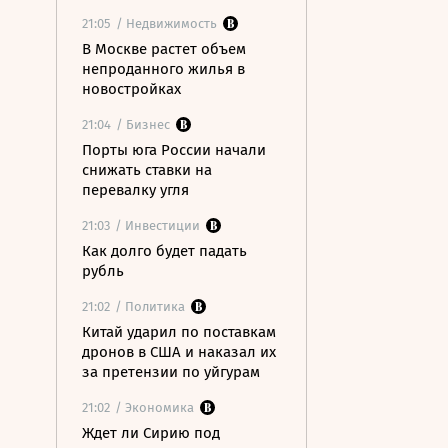
21:05
/ Недвижимость
В Москве растет объем
непроданного жилья в
новостройках
21:04
/ Бизнес
Порты юга России начали
снижать ставки на
перевалку угля
21:03
/ Инвестиции
Как долго будет падать
рубль
21:02
/ Политика
Китай ударил по поставкам
дронов в США и наказал их
за претензии по уйгурам
21:02
/ Экономика
Ждет ли Сирию под