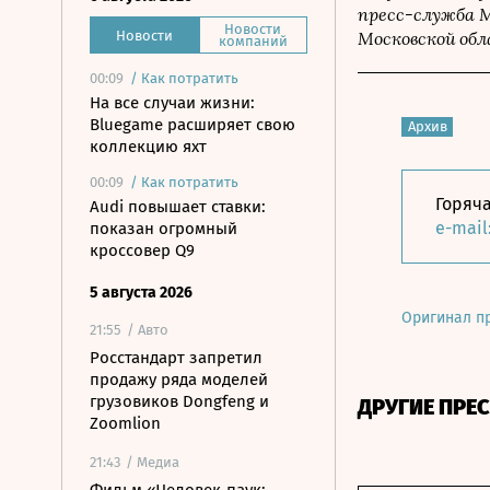
пресс-служба 
Новости
Московской обл
Новости
компаний
00:09
/
Как потратить
На все случаи жизни:
Bluegame расширяет свою
Архив
коллекцию яхт
00:09
/
Как потратить
Горяча
Audi повышает ставки:
e-mail
показан огромный
кроссовер Q9
5 августа 2026
Оригинал п
21:55
/ Авто
Росстандарт запретил
продажу ряда моделей
грузовиков Dongfeng и
ДРУГИЕ ПРЕ
Zoomlion
21:43
/ Медиа