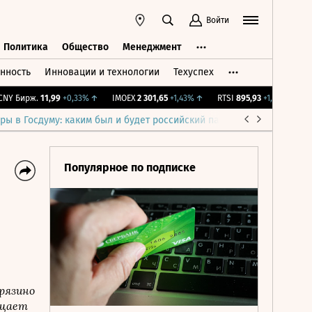
Войти
Политика
Общество
Менеджмент
нность
Инновации и технологии
Техуспех
ть
Политика
Общество
Менеджмент
 Бирж.
11,99
+0,33%
↑
IMOEX
2 301,65
+1,43%
↑
RTSI
895,93
+1,68%
↑
RGB
ры в Госдуму: каким был и будет российский парламент
Война н
Популярное по подписке
рязино
бщает