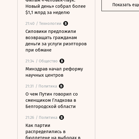
Фильм «Человек-паук:
Показать ещ
Новый день» собрал более
$1,1 млрд за неделю
21:40
/ Технологии
Силовики предложили
возвращать гражданам
деньги за услуги риэлторов
при обмане
21:34
/ Общество
Минздрав начал реформу
научных центров
21:31
/ Политика
О чем Путин говорил со
сменщиком Гладкова в
Белгородской области
21:26
/ Политика
Как партии
распределились в
бюллетене на выборах в