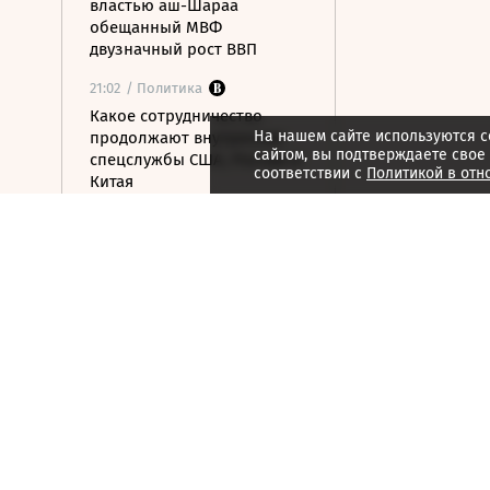
властью аш-Шараа
обещанный МВФ
двузначный рост ВВП
21:02
/ Политика
Какое сотрудничество
На нашем сайте используются c
продолжают внутренние
сайтом, вы подтверждаете свое
спецслужбы США, России и
соответствии с
Политикой в отн
Китая
21:01
/ Мнения
Бессильный алгоритм
21:00
/ Мнения
Гонка за железом
21:00
/ Мнения
За пределами HR
20:59
/ Общество
В ООН предупредили о
риске роста числа