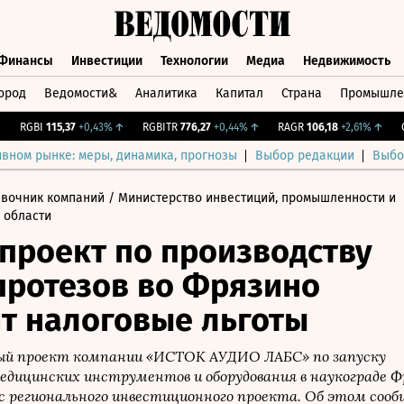
Финансы
Инвестиции
Технологии
Медиа
Недвижимость
ород
Ведомости&
Аналитика
Капитал
Страна
Промышле
а
Финансы
Инвестиции
Технологии
Медиа
Недвижимос
RGBI
115,37
+0,43%
↑
RGBITR
776,27
+0,44%
↑
RAGR
106,18
+2,61%
↑
CNY
ивном рынке: меры, динамика, прогнозы
Выбор редакции
Выбо
авочник компаний
/ Министерство инвестиций, промышленности и
 области
проект по производству
протезов во Фрязино
т налоговые льготы
й проект компании «ИСТОК АУДИО ЛАБС» по запуску
едицинских инструментов и оборудования в наукограде Ф
с регионального инвестиционного проекта. Об этом соо