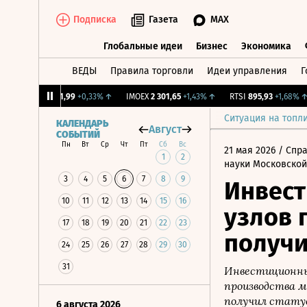
Подписка
Газета
MAX
Глобальные идеи
Бизнес
Экономика
ВЕДЫ
Правила торговли
Идеи управления
Г
Глобальные идеи
Бизнес
Экономик
CNY Бирж.
11,99
+0,33%
↑
IMOEX
2 301,65
+1,43%
↑
RTSI
895,93
+1,68%
↑
Ситуация на топл
КАЛЕНДАРЬ
Август
СОБЫТИЙ
Пн
Вт
Ср
Чт
Пт
Сб
Вс
21 мая 2026
/ Спр
1
2
науки Московской
3
4
5
6
7
8
9
Инвест
10
11
12
13
14
15
16
узлов 
17
18
19
20
21
22
23
получи
24
25
26
27
28
29
30
31
Инвестиционны
производства м
получил стату
6 августа 2026