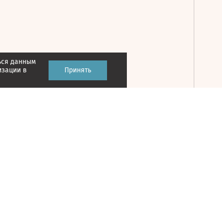
ься данным
Принять
изации в