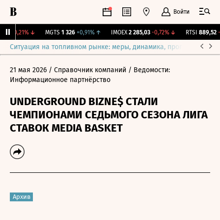
Войти
,7
-0,21%
↓
MGTS
1 326
+0,91%
↑
IMOEX
2 285,03
-0,72%
↓
RTSI
889,52
-0
Ситуация на топливном рынке: меры, динамика, прогнозы
Выб
21 мая 2026
/ Справочник компаний
/ Ведомости:
Информационное партнёрство
UNDERGROUND BIZNE$ СТАЛИ
ЧЕМПИОНАМИ СЕДЬМОГО СЕЗОНА ЛИГА
СТАВОК MEDIA BASKET
Архив