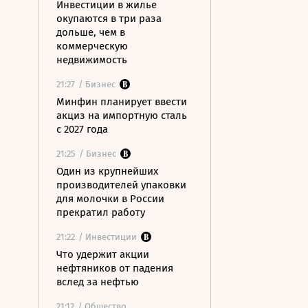
Инвестиции в жилье
окупаются в три раза
дольше, чем в
коммерческую
недвижимость
21:27
/ Бизнес
Минфин планирует ввести
акциз на импортную сталь
с 2027 года
21:25
/ Бизнес
Один из крупнейших
производителей упаковки
для молочки в России
прекратил работу
21:22
/ Инвестиции
Что удержит акции
нефтяников от падения
вслед за нефтью
21:12
/ Общество