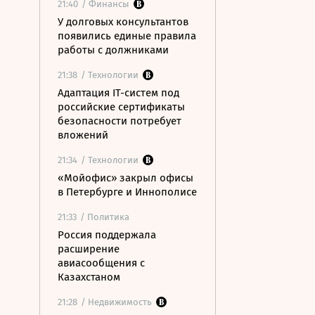
21:40
/ Финансы
У долговых консультантов
появились единые правила
работы с должниками
21:38
/ Технологии
Адаптация IT-систем под
российские сертификаты
безопасности потребует
вложений
21:34
/ Технологии
«Мойофис» закрыл офисы
в Петербурге и Иннополисе
21:33
/ Политика
Россия поддержала
расширение
авиасообщения с
Казахстаном
21:28
/ Недвижимость