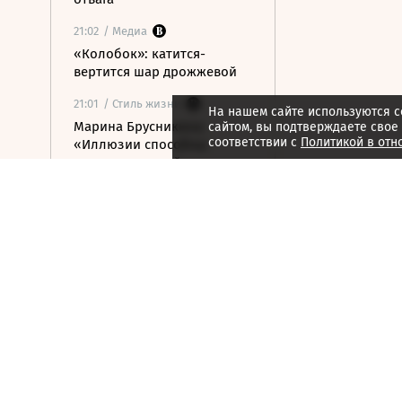
21:02
/ Медиа
«Колобок»: катится-
вертится шар дрожжевой
21:01
/ Стиль жизни
На нашем сайте используются c
Марина Брусникина:
сайтом, вы подтверждаете свое
соответствии с
Политикой в отн
«Иллюзии способны
влиять на людей»
21:00
/ Мнения
«Алмазная колесница»:
уроки созерцания
20:52
/ Бизнес
Глава «Ижавиа» объявил
об уходе после отзыва
сертификата авиакомпании
20:46
/
Страна
В Смоленске женщина и
ребенок погибли из-за