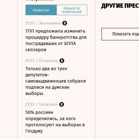
ДРУГИЕ ПРЕ
Новости
Новости
компаний
21:59
/ Экономика
ТПП предложила изменить
Показать ещ
процедуру банкротства для
пострадавших от БПЛА
селлеров
21:55
/ Политика
Только два из трех
депутатов-
самовыдвиженцев собрали
подписи на думские
выборы
21:53
/ Политика
56% россиян
определились, за кого
проголосуют на выборах в
Госдуму