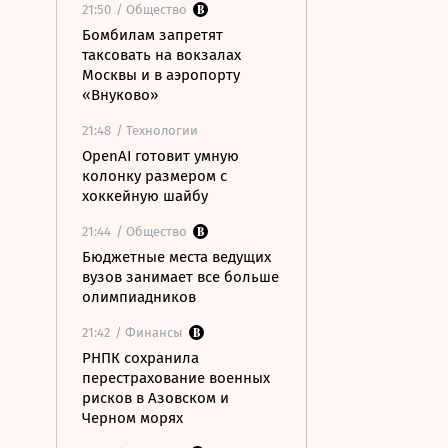
21:50
/ Общество
Бомбилам запретят
таксовать на вокзалах
Москвы и в аэропорту
«Внуково»
21:48
/ Технологии
OpenAI готовит умную
колонку размером с
хоккейную шайбу
21:44
/ Общество
Бюджетные места ведущих
вузов занимает все больше
олимпиадников
21:42
/ Финансы
РНПК сохранила
перестрахование военных
рисков в Азовском и
Черном морях