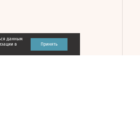
ься данным
Принять
изации в