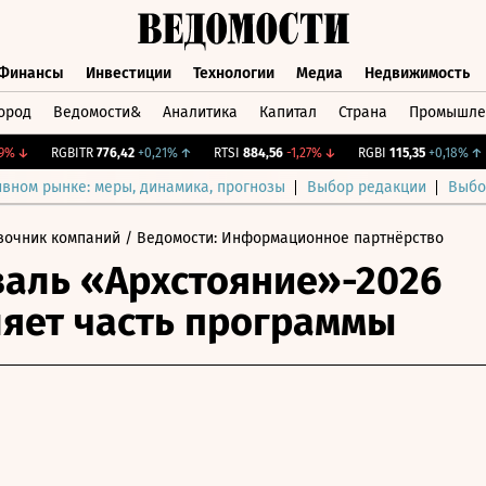
Финансы
Инвестиции
Технологии
Медиа
Недвижимость
ород
Ведомости&
Аналитика
Капитал
Страна
Промышле
а
Финансы
Инвестиции
Технологии
Медиа
Недвижимос
↓
RGBITR
776,42
+0,21%
↑
RTSI
884,56
-1,27%
↓
RGBI
115,35
+0,18%
↑
ивном рынке: меры, динамика, прогнозы
Выбор редакции
Выбо
вочник компаний
/ Ведомости: Информационное партнёрство
аль «Архстояние»-2026
яет часть программы