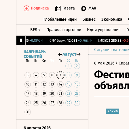
Подписка
Газета
MAX
Глобальные идеи
Бизнес
Экономика
ВЕДЫ
Правила торговли
Идеи управления
Г
Глобальные идеи
Бизнес
Экономик
RGBI
115,35
+0,18%
↑
CNY Бирж.
12,081
+0,76%
↑
IMOEX
2 285,88
-0,69%
Ситуация на топл
КАЛЕНДАРЬ
Август
СОБЫТИЙ
Пн
Вт
Ср
Чт
Пт
Сб
Вс
8 мая 2026
/ Спра
1
2
Фестив
3
4
5
6
7
8
9
объявл
10
11
12
13
14
15
16
17
18
19
20
21
22
23
24
25
26
27
28
29
30
Архив
31
6 августа 2026