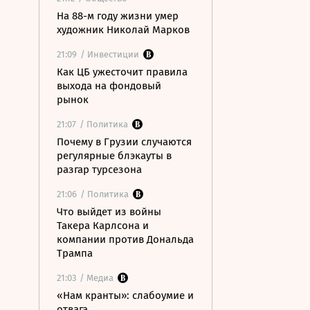
На 88-м году жизни умер
художник Николай Марков
21:09
/ Инвестиции
Как ЦБ ужесточит правила
выхода на фондовый
рынок
21:07
/ Политика
Почему в Грузии случаются
регулярные блэкауты в
разгар турсезона
21:06
/ Политика
Что выйдет из войны
Такера Карлсона и
компании против Дональда
Трампа
21:03
/ Медиа
«Нам кранты»: слабоумие и
отвага