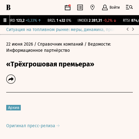
Войти
ABRD
123,2
+0,33%
↑
BRZL
1 432
0%
IMOEX
2 281,31
-0,2%
↓
RTSI
874,6
Ситуация на топливном рынке: меры, динамика, прогнозы
Выб
22 июня 2026
/ Справочник компаний
/ Ведомости:
Информационное партнёрство
«Трёхгрошовая премьера»
Архив
Оригинал пресс-релиза