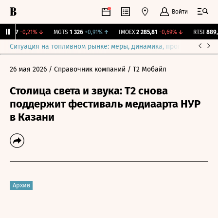
Войти
VP
9,7
-0,21%
↓
MGTS
1 326
+0,91%
↑
IMOEX
2 285,81
-0,69%
↓
RTSI
889,7
Ситуация на топливном рынке: меры, динамика, прогнозы
Выб
26 мая 2026
/ Справочник компаний
/ Т2 Мобайл
Столица света и звука: Т2 снова
поддержит фестиваль медиаарта НУР
в Казани
Архив