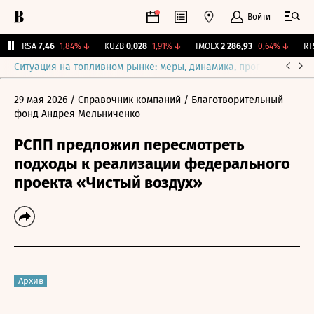
Войти
ARSA
7,46
-1,84%
↓
KUZB
0,028
-1,91%
↓
IMOEX
2 286,93
-0,64%
↓
RTSI
Ситуация на топливном рынке: меры, динамика, прогнозы
Выб
29 мая 2026
/ Справочник компаний
/ Благотворительный
фонд Андрея Мельниченко
РСПП предложил пересмотреть
подходы к реализации федерального
проекта «Чистый воздух»
Архив