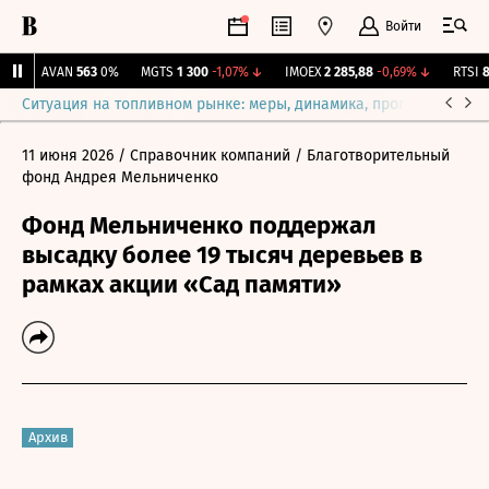
Войти
↑
AVAN
563
0%
MGTS
1 300
-1,07%
↓
IMOEX
2 285,88
-0,69%
↓
RTSI
88
Ситуация на топливном рынке: меры, динамика, прогнозы
Выб
11 июня 2026
/ Справочник компаний
/ Благотворительный
фонд Андрея Мельниченко
Фонд Мельниченко поддержал
высадку более 19 тысяч деревьев в
рамках акции «Сад памяти»
Архив