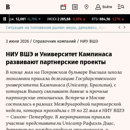
Войти
Y Бирж.
12,081
+0,76%
↑
IMOEX
2 285,88
-0,69%
↓
RTSI
884,56
-1,27%
↓
R
Ситуация на топливном рынке: меры, динамика, прогнозы
Выб
3 июня 2026
/ Справочник компаний
/ НИУ ВШЭ
НИУ ВШЭ и Университет Кампинаса
развивают партнерские проекты
В конце мая на Покровском бульваре Высшая школа
экономики приняла делегацию Государственного
университета Кампинаса (Unicamp, Бразилия), с
которым Вышку связывают давние и прочные
партнерские отношения. Встреча в Москве
состоялась в рамках Международной партнерской
недели, которая проходила с 19 по 22 мая в НИУ ВШЭ
— Санкт‑Петербург. В мероприятии приняли
участие представители Unicamp Рафаэль Диас,
директор по международным отношениям, и