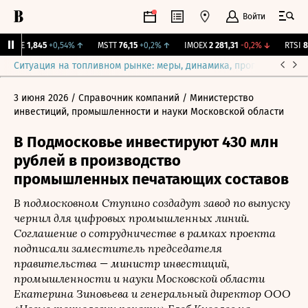
Войти
LIFE
1,845
+0,54%
↑
MSTT
76,15
+0,2%
↑
IMOEX
2 281,31
-0,2%
↓
RTSI
87
Ситуация на топливном рынке: меры, динамика, прогнозы
Выб
3 июня 2026
/ Справочник компаний
/ Министерство
инвестиций, промышленности и науки Московской области
В Подмосковье инвестируют 430 млн
рублей в производство
промышленных печатающих составов
В подмосковном Ступино создадут завод по выпуску
чернил для цифровых промышленных линий.
Соглашение о сотрудничестве в рамках проекта
подписали заместитель председателя
правительства — министр инвестиций,
промышленности и науки Московской области
Екатерина Зиновьева и генеральный директор ООО