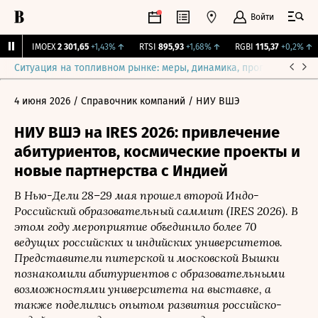
Войти
0%
IMOEX
2 301,65
+1,43%
↑
RTSI
895,93
+1,68%
↑
RGBI
115,37
+0,2%
↑
Ситуация на топливном рынке: меры, динамика, прогнозы
Выб
4 июня 2026
/ Справочник компаний
/ НИУ ВШЭ
НИУ ВШЭ на IRES 2026: привлечение
абитуриентов, космические проекты и
новые партнерства с Индией
В Нью-Дели 28–29 мая прошел второй Индо-
Российский образовательный саммит (IRES 2026). В
этом году мероприятие объединило более 70
ведущих российских и индийских университетов.
Представители питерской и московской Вышки
познакомили абитуриентов с образовательными
возможностями университета на выставке, а
также поделились опытом развития российско-