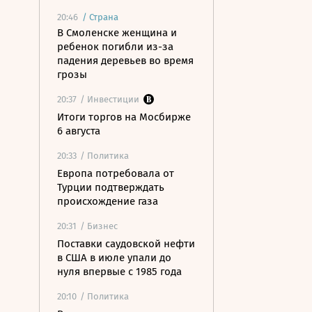
20:46
/
Страна
В Смоленске женщина и
ребенок погибли из-за
падения деревьев во время
грозы
20:37
/ Инвестиции
Итоги торгов на Мосбирже
6 августа
20:33
/ Политика
Европа потребовала от
Турции подтверждать
происхождение газа
20:31
/ Бизнес
Поставки саудовской нефти
в США в июле упали до
нуля впервые с 1985 года
20:10
/ Политика