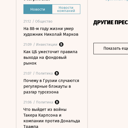
Новости
Новости
компаний
ДРУГИЕ ПРЕ
21:12
/ Общество
На 88-м году жизни умер
художник Николай Марков
21:09
/ Инвестиции
Показать ещ
Как ЦБ ужесточит правила
выхода на фондовый
рынок
21:07
/ Политика
Почему в Грузии случаются
регулярные блэкауты в
разгар турсезона
21:06
/ Политика
Что выйдет из войны
Такера Карлсона и
компании против Дональда
Трампа