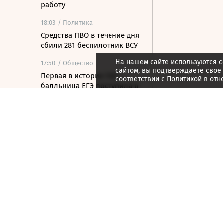
работу
18:03
/ Политика
Средства ПВО в течение дня
сбили 281 беспилотник ВСУ
На нашем сайте используются c
17:50
/ Общество
сайтом, вы подтверждаете свое
Первая в истории 500-
соответствии с
Политикой в отн
балльница ЕГЭ поступила в
МФТИ
17:33
/ Политика
Зеленский впервые с
начала конфликта с
Россией посетит Сербию
17:22
/ Бизнес
Путин подписал указ о
выводе «Шереметьево» из
списка стратегических
предприятий