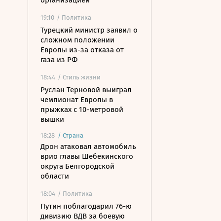
организацией
19:10
/ Политика
Турецкий министр заявил о
сложном положении
Европы из-за отказа от
газа из РФ
18:44
/ Стиль жизни
Руслан Терновой выиграл
чемпионат Европы в
прыжках с 10-метровой
вышки
18:28
/
Страна
Дрон атаковал автомобиль
врио главы Шебекинского
округа Белгородской
области
18:04
/ Политика
Путин поблагодарил 76-ю
дивизию ВДВ за боевую