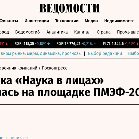
Финансы
Инвестиции
Технологии
Медиа
Недвижимость
ород
Ведомости&
Аналитика
Капитал
Страна
Промышле
а
Финансы
Инвестиции
Технологии
Медиа
Недвижимос
↓
RGBI
115,35
+0,18%
↑
RGBITR
776,42
+0,21%
↑
PLZL
1 344,6
-1,64%
↓
ивном рынке: меры, динамика, прогнозы
Выбор редакции
Выбо
авочник компаний
/ Росконгресс
ка «Наука в лицах»
ась на площадке ПМЭФ-2
ресс-релиза