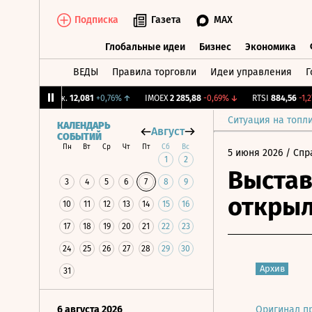
Подписка
Газета
MAX
Глобальные идеи
Бизнес
Экономика
ВЕДЫ
Правила торговли
Идеи управления
Г
Глобальные идеи
Бизнес
Экономик
CNY Бирж.
12,081
+0,76%
↑
IMOEX
2 285,88
-0,69%
↓
RTSI
884,56
-1,27%
Ситуация на топл
КАЛЕНДАРЬ
Август
СОБЫТИЙ
Пн
Вт
Ср
Чт
Пт
Сб
Вс
5 июня 2026
/ Спр
1
2
Выстав
3
4
5
6
7
8
9
открыл
10
11
12
13
14
15
16
17
18
19
20
21
22
23
24
25
26
27
28
29
30
Архив
31
6 августа 2026
Оригинал п