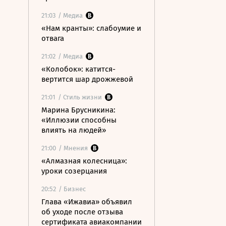
21:03
/ Медиа
«Нам кранты»: слабоумие и
отвага
21:02
/ Медиа
«Колобок»: катится-
вертится шар дрожжевой
21:01
/ Стиль жизни
Марина Брусникина:
«Иллюзии способны
влиять на людей»
21:00
/ Мнения
«Алмазная колесница»:
уроки созерцания
20:52
/ Бизнес
Глава «Ижавиа» объявил
об уходе после отзыва
сертификата авиакомпании