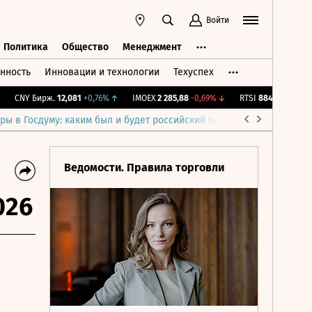
Войти
Политика
Общество
Менеджмент
нность
Инновации и технологии
Техуспех
ть
Политика
Общество
Менеджмент
CNY Бирж.
12,081
+0,76%
↑
IMOEX
2 285,88
-0,69%
↓
RTSI
884,56
-1,27%
↓
ры в Госдуму: каким был и будет российский парламент
Война н
Ведомости. Правила торговли
026