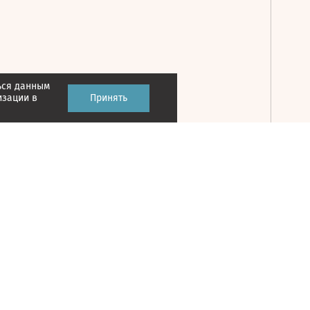
ься данным
Принять
изации в