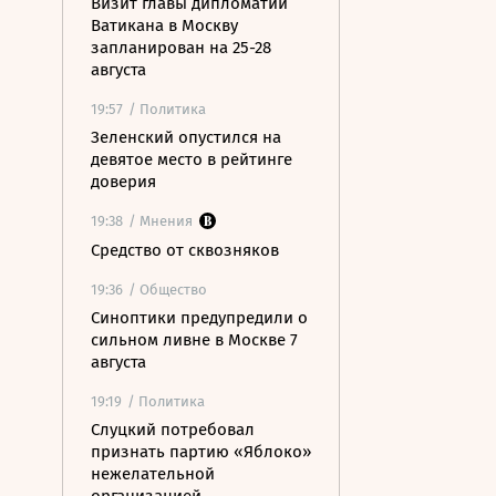
Визит главы дипломатии
Ватикана в Москву
запланирован на 25-28
августа
19:57
/ Политика
Зеленский опустился на
девятое место в рейтинге
доверия
19:38
/ Мнения
Средство от сквозняков
19:36
/ Общество
Синоптики предупредили о
сильном ливне в Москве 7
августа
19:19
/ Политика
Слуцкий потребовал
признать партию «Яблоко»
нежелательной