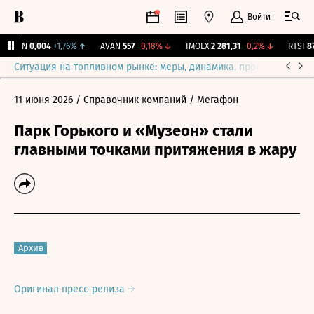
Войти
TGKN
0,004
+1,76%
↑
AVAN
557
-0,18%
↓
IMOEX
2 281,31
-0,2%
↓
RTSI
874
Ситуация на топливном рынке: меры, динамика, прогнозы
Выб
11 июня 2026
/ Справочник компаний
/ Мегафон
Парк Горького и «Музеон» стали
главными точками притяжения в жару
Архив
Оригинал пресс-релиза