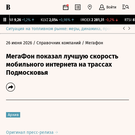
Войти
UTAR
9,26
+1,2%
↑
KLVZ
2,054
+0,98%
↑
IMOEX
2 281,31
-0,2%
↓
RTSI
874
Ситуация на топливном рынке: меры, динамика, прогнозы
Выб
26 июня 2026
/ Справочник компаний
/ Мегафон
МегаФон показал лучшую скорость
мобильного интернета на трассах
Подмосковья
Архив
Оригинал пресс-релиза