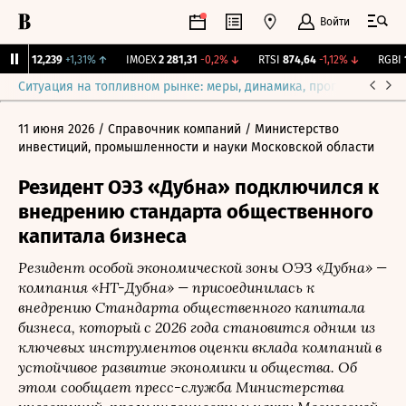
Войти
ирж.
12,239
+1,31%
↑
IMOEX
2 281,31
-0,2%
↓
RTSI
874,64
-1,12%
↓
RGBI
11
Ситуация на топливном рынке: меры, динамика, прогнозы
Выб
11 июня 2026
/ Справочник компаний
/ Министерство
инвестиций, промышленности и науки Московской области
Резидент ОЭЗ «Дубна» подключился к
внедрению стандарта общественного
капитала бизнеса
Резидент особой экономической зоны ОЭЗ «Дубна» —
компания «НТ-Дубна» — присоединилась к
внедрению Стандарта общественного капитала
бизнеса, который с 2026 года становится одним из
ключевых инструментов оценки вклада компаний в
устойчивое развитие экономики и общества. Об
этом сообщает пресс-служба Министерства