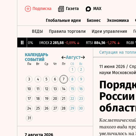
Подписка
Газета
MAX
Глобальные идеи
Бизнес
Экономика
ВЕДЫ
Правила торговли
Идеи управления
Г
Глобальные идеи
Бизнес
Экономик
CNY Бирж.
0
0%
IMOEX
2 285,88
-0,69%
↓
RTSI
884,56
-1,27%
↓
RGBI
115,
Ситуация на топл
КАЛЕНДАРЬ
Август
СОБЫТИЙ
Пн
Вт
Ср
Чт
Пт
Сб
Вс
11 июня 2026
/ Сп
1
2
науки Московской
3
4
5
6
7
8
9
Порядк
10
11
12
13
14
15
16
России
17
18
19
20
21
22
23
област
24
25
26
27
28
29
30
31
Косметический
такого вида про
увеличилось на
7 августа 2026