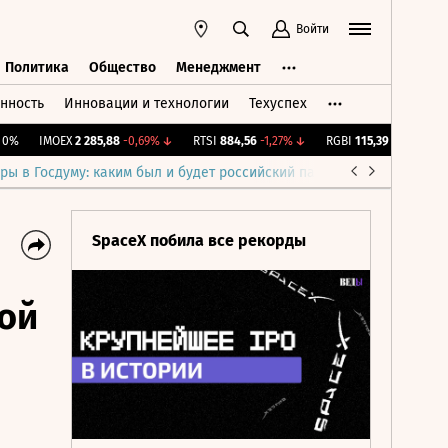
Войти
Политика
Общество
Менеджмент
нность
Инновации и технологии
Техуспех
ть
Политика
Общество
Менеджмент
IMOEX
2 285,88
-0,69%
↓
RTSI
884,56
-1,27%
↓
RGBI
115,39
+0,13%
↑
R
ры в Госдуму: каким был и будет российский парламент
Война н
SpaceX побила все рекорды
кой