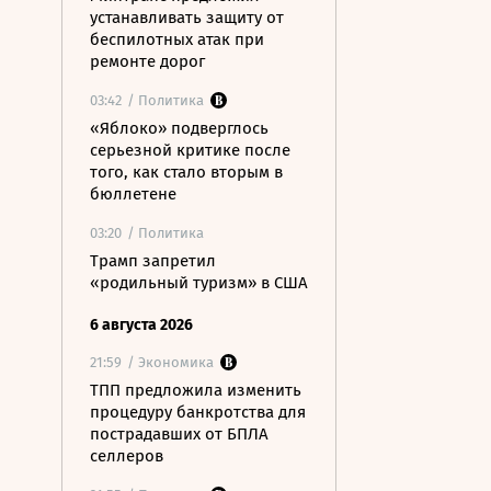
устанавливать защиту от
беспилотных атак при
ремонте дорог
03:42
/ Политика
«Яблоко» подверглось
серьезной критике после
того, как стало вторым в
бюллетене
03:20
/ Политика
Трамп запретил
«родильный туризм» в США
6 августа 2026
21:59
/ Экономика
ТПП предложила изменить
процедуру банкротства для
пострадавших от БПЛА
селлеров