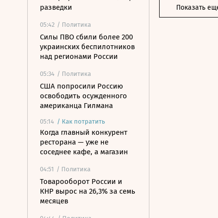
разведки
Показать ещ
05:42
/ Политика
Силы ПВО сбили более 200
украинских беспилотников
над регионами России
05:34
/ Политика
США попросили Россию
освободить осужденного
американца Гилмана
05:14
/
Как потратить
Когда главный конкурент
ресторана — уже не
соседнее кафе, а магазин
04:51
/ Политика
Товарооборот России и
КНР вырос на 26,3% за семь
месяцев