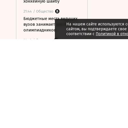
хоккейную шайбу
21:44
/ Общество
Бюджетные места ведущих
вузов занимает все больше
На нашем сайте используются c
сайтом, вы подтверждаете свое
олимпиадников
соответствии с
Политикой в отн
21:42
/ Финансы
РНПК сохранила
перестрахование военных
рисков в Азовском и
Черном морях
21:40
/ Финансы
У долговых консультантов
появились единые правила
работы с должниками
21:38
/ Технологии
Адаптация IT-систем под
российские сертификаты
безопасности потребует