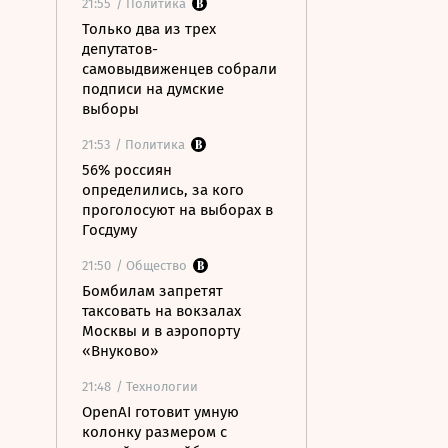
21:55
/ Политика
Только два из трех
депутатов-
самовыдвиженцев собрали
подписи на думские
выборы
21:53
/ Политика
56% россиян
определились, за кого
проголосуют на выборах в
Госдуму
21:50
/ Общество
Бомбилам запретят
таксовать на вокзалах
Москвы и в аэропорту
«Внуково»
21:48
/ Технологии
OpenAI готовит умную
колонку размером с