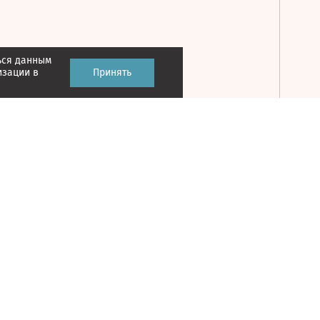
ься данным
Принять
изации в