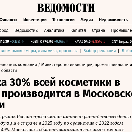
Финансы
Инвестиции
Технологии
Медиа
Недвижимость
ород
Ведомости&
Аналитика
Капитал
Страна
Промышле
а
Финансы
Инвестиции
Технологии
Медиа
Недвижимос
39
+0,13%
↑
RGBITR
776,96
+0,16%
↑
KMAZ
54,5
-2,85%
↓
CNY Бирж.
0
0%
ивном рынке: меры, динамика, прогнозы
Выбор редакции
Выбо
равочник компаний
/ Министерство инвестиций, промышленности и
 области
а 30% всей косметики в
 производится в Московс
и
 рынок России продолжает активно расти: производство
дукции в стране в 2025 году по сравнению с 2022 годом
 50%. Московская область занимает значимое место в