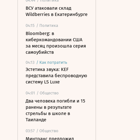
04:44
/ Политика
ВСУ атаковали склад
Wildberries в Екатеринбурге
04:15
/ Политика
Bloomberg: в
киберкомандовании США
за месяц произошла серия
самоубийств
04:13
/
Как потратить
Эстетика звука: KEF
представила беспроводную
систему LS Luxe
04:01
/ Общество
Два человека погибли и 15
ранены в результате
стрельбы в школе в
Таиланде
03:57
/ Общество
Минтранс предложил