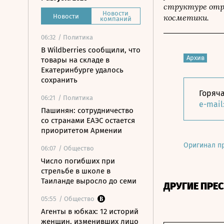
структуре отра
Новости
косметики.
Новости
компаний
06:32
/ Политика
В Wildberries сообщили, что
Архив
товары на складе в
Екатеринбурге удалось
сохранить
Горяча
06:21
/ Политика
e-mail
Пашинян: сотрудничество
со странами ЕАЭС остается
приоритетом Армении
Оригинал п
06:07
/ Общество
Число погибших при
стрельбе в школе в
Таиланде выросло до семи
ДРУГИЕ ПРЕ
05:55
/ Общество
Агенты в юбках: 12 историй
женщин, изменивших лицо