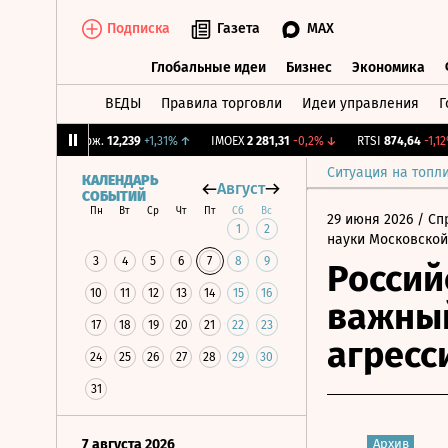
Подписка
Газета
MAX
Глобальные идеи
Бизнес
Экономика
ВЕДЫ
Правила торговли
Идеи управления
Г
Глобальные идеи
Бизнес
Экономик
↓
CNY Бирж.
12,239
+1,31%
↑
IMOEX
2 281,31
-0,2%
↓
RTSI
874,64
-1,12%
Ситуация на топл
КАЛЕНДАРЬ
Август
СОБЫТИЙ
Пн
Вт
Ср
Чт
Пт
Сб
Вс
29 июня 2026
/ Сп
1
2
науки Московской
3
4
5
6
7
8
9
Россий
10
11
12
13
14
15
16
важный
17
18
19
20
21
22
23
агресс
24
25
26
27
28
29
30
31
7 августа 2026
Архив