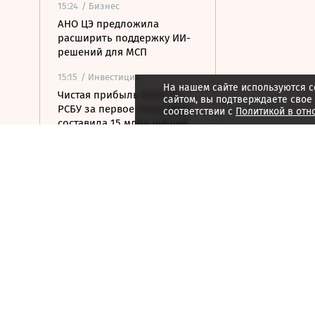
15:24
/ Бизнес
АНО ЦЭ предложила
расширить поддержку ИИ-
решений для МСП
15:15
/ Инвестиции
На нашем сайте используются c
Чистая прибыль Ozon по
сайтом, вы подтверждаете свое
РСБУ за первое полугодие
соответствии с
Политикой в отн
составила 15 млрд рублей
15:14
/
Спорт
Все на одного: зачем в
мужском теннисе готовят
реформу парного разряда
15:08
/ Финансы
ЦБ повысил курс доллара
на выходные
14:57
/ Политика
Россия предложила БРИКС
объединить усилия в сфере