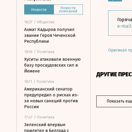
Новости
Новости
компаний
Горяча
18:27
/ Общество
e-mail
Ахмат Кадыров получил
звание Героя Чеченской
Республики
Оригинал п
18:16
/ Политика
Хуситы атаковали военную
базу просаудовских сил в
Йемене
ДРУГИЕ ПРЕ
18:11
/ Политика
Американский сенатор
предупредил о рисках из-
за новых санкций против
Показать ещ
России
17:47
/ Политика
Зеленский впервые
прилетел в Белград с