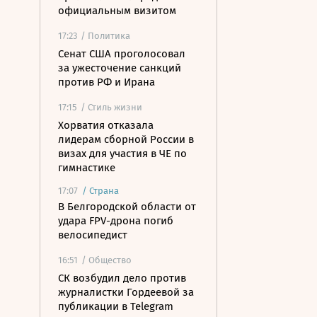
официальным визитом
17:23
/ Политика
Сенат США проголосовал
за ужесточение санкций
против РФ и Ирана
17:15
/ Стиль жизни
Хорватия отказала
лидерам сборной России в
визах для участия в ЧЕ по
гимнастике
17:07
/
Страна
В Белгородской области от
удара FPV-дрона погиб
велосипедист
16:51
/ Общество
СК возбудил дело против
журналистки Гордеевой за
публикации в Telegram