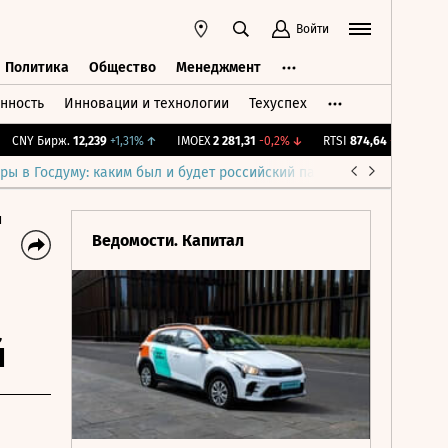
Войти
Политика
Общество
Менеджмент
нность
Инновации и технологии
Техуспех
ть
Политика
Общество
Менеджмент
NY Бирж.
12,239
+1,31%
↑
IMOEX
2 281,31
-0,2%
↓
RTSI
874,64
-1,12%
↓
RG
ры в Госдуму: каким был и будет российский парламент
Война н
и
Ведомости. Капитал
й