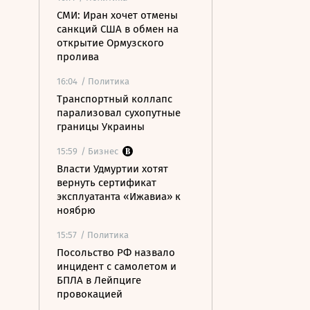
СМИ: Иран хочет отмены
санкций США в обмен на
открытие Ормузского
пролива
16:04
/ Политика
Транспортный коллапс
парализовал сухопутные
границы Украины
15:59
/ Бизнес
Власти Удмуртии хотят
вернуть сертификат
эксплуатанта «Ижавиа» к
ноябрю
15:57
/ Политика
Посольство РФ назвало
инцидент с самолетом и
БПЛА в Лейпциге
провокацией