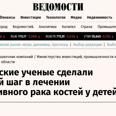
Финансы
Инвестиции
Технологии
Медиа
Недвижимость
ород
Ведомости&
Аналитика
Капитал
Страна
Промышле
а
Финансы
Инвестиции
Технологии
Медиа
Недвижимос
↓
RGBI
115,17
-0,06%
↓
RGBITR
775,51
-0,03%
↓
VTBR
55,665
-0,15%
↓
C
ивном рынке: меры, динамика, прогнозы
Выбор редакции
Выбо
равочник компаний
/ Министерство инвестиций, промышленности 
 области
ские ученые сделали
 шаг в лечении
ивного рака костей у дете