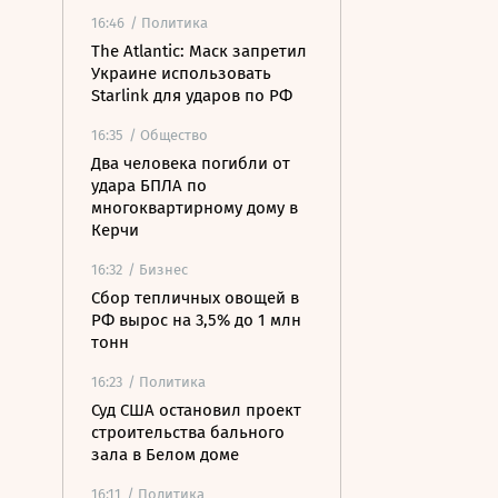
16:46
/ Политика
The Atlantic: Маск запретил
Украине использовать
Starlink для ударов по РФ
16:35
/ Общество
Два человека погибли от
удара БПЛА по
многоквартирному дому в
Керчи
16:32
/ Бизнес
Сбор тепличных овощей в
РФ вырос на 3,5% до 1 млн
тонн
16:23
/ Политика
Суд США остановил проект
строительства бального
зала в Белом доме
16:11
/ Политика