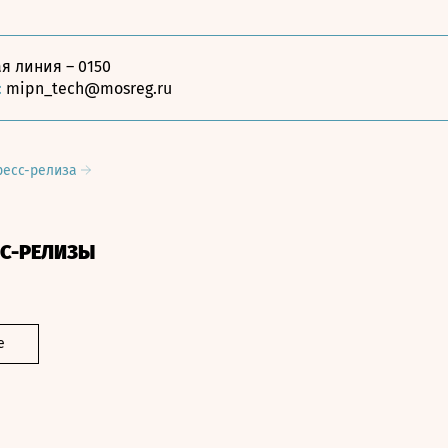
я линия – 0150
:
mipn_tech@mosreg.ru
ресс-релиза
СС-РЕЛИЗЫ
е