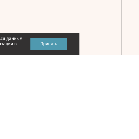
ься данным
Принять
изации в