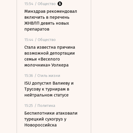
15:54
/ Общество
Минздрав рекомендовал
включить в перечень
ЖНВЛП девять новых
препаратов
15:44
/ Общество
Стала известна причина
возможной депортации
семьи «Веселого
молочника» Уолкера
15:36
/ Стиль жизни
ISU допустил Валиеву и
Трусову к турнирам в
нейтральном статусе
15:25
/ Политика
Беспилотники атаковали
турецкий сухогруз у
Новороссийска